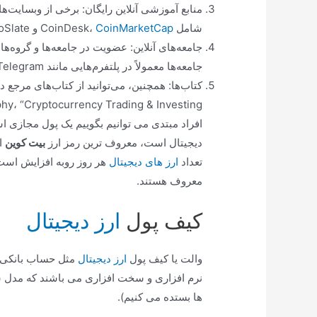
شامل CoinDesk،
CoinMarketCap
و CryptoSlate هستند. با جستجوی موضوعات مربوطه در این منابع، می‌توانید به منابع آموزشی برتر دسترسی پیدا کنید.
جامعه‌های آنلاین: عضویت در جامعه‌ها و گروه‌ها
جامعه‌ها معمولاً در پلتفرم‌هایی مانند Reddit، Telegram و Discord فعالیت می‌کنند.
John J. Murphy، “Cryptocurrency Trading & Investing” اثر Aimee Vo و “The Art of Crypto Trading” اثر an
افراد مبتدی می توانیم بگوییم یک پول مجازی اس
دیجیتال است، معروف ترین رمز ارز
بیت کوین
ا
تعداد
ارز های دیجیتال
معروف هستند.
کیف پول
ارز دیجیتال
والت یا کیف پول
ارز دیجیتال
مثل حساب بانکی اس
نرم افزاری و سخت افزاری می باشند که مدل سخ
ها بستده می کنیم).