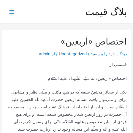
رش
بلاگ قیمت
ه
Main
حتوا
Menu
اختصاص «أربعين»
دیدگاه‌ خود را بنویسید
/
Uncategorized
/ از
admin
قسمتی از
اختصاص «أربعين» به سيّد الشّهداء عليه السّلام
یکی از شعائر مختصّ شیعه که در هیچ مکتب و ملّتی نظیر و مشابهی
برای او نمی‌توان یافت مسأله اربعین حضرت أباعبداللَه الحسین علیه
السّلام است؛ و این از اختصاصات فرهنگ تشیع است. زیارت مخصوصه
آن حضرت در روز اربعین شعار مخصوص شیعه است، و برای هیچ
فردی از سایر معصومین علیهم السّلام حتّی برای رسول اکرم صلّی
اللَه علیه و آله و سلّم این مسأله وجود ندارد. زیارت حضرت سید