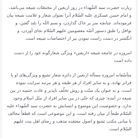
زیارت حضرت سید الشّهداء در روز اربعین از مختصّات شیعه می‌باشد،
و امام حسن عسکری علیه السّلام آنرا بعنوان شعار و علامت شیعه بیان
فرموده‌اند. چنانچه سر بر خاک گذاردن، و بسم اللَه را بلند گفتن، و
نوافل را طبق دستور أئمّه معصومین علیهم السّلام بجای آوردن، و
انگشتر در دست راست نمودن نیز از اختصاصات شیعه است.
امروزه در جامعه شیعه «اربعین» ویژگی شعارگونه خود را از دست
داده است
متأسّفانه امروزه مسأله اربعین از دائره شعار تشیع و ویژگی‌های او پا
فراتر نهاده، و به سایر افراد از هر طبقه و هر مرتبه سرایت نموده
است، و به عنوان یک سنّت و روش تخلّف ناپذیر و عادت حتمیه در بین
شیعه در آمده؛ چیزی که حتّی در بین سایر افراد از ملل اسلام وجود
ندارد. و خصوصیت این موضوع و انتسابش به حضرت سید الشّهداء علیه
السّلام طبعاً از میان رفته است. و این موضوعی است که قطعاً مخالف
با مبانی مکتب تشیع و اصول معتقده مذهب و رِضای اهل بیت علیهم
السّلام است.