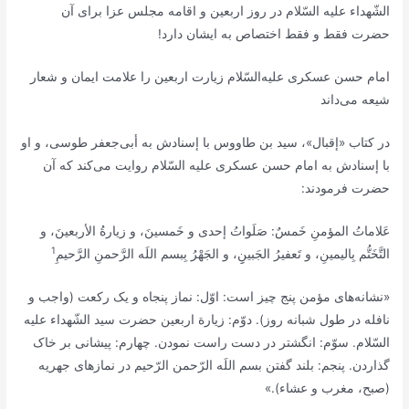
الشّهداء علیه السّلام در روز اربعین و اقامه مجلس عزا برای آن
حضرت فقط و فقط اختصاص به ایشان دارد!
امام حسن عسکری علیه‌السّلام زیارت اربعین را علامت ایمان و شعار
شیعه می‌داند
در کتاب «إقبال»، سید بن طاووس با إسنادش به أبی‌جعفر طوسی، و او
با إسنادش به امام حسن عسکری علیه السّلام روایت می‌کند که آن
حضرت فرمودند:
عَلاماتُ المؤمنِ خَمسٌ: صَلَواتُ إحدی و خَمسینَ، و زیارةُ‌ الأربعینَ، و
1
التَّخَتُّم بِالیمینِ، و تَعفیرُ الجَبینِِ، و الجَهْرُ بِبسم اللَه الرَّحمنِ الرَّحیمِ
«نشانه‌های مؤمن پنج چیز است: اوّل: نماز پنجاه و یک رکعت (واجب و
نافله در طول شبانه روز). دوّم: زیارة اربعین حضرت سید الشّهداء علیه
السّلام. سوّم: انگشتر در دست راست نمودن. چهارم: پیشانی بر خاک
گذاردن. پنجم: بلند گفتن بسم‌ اللَه ‌الرّحمن الرّحیم در نمازهای جهریه
(صبح، مغرب و عشاء).»