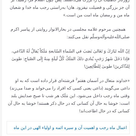
آن جز بزرگى و فضيلت نيفزود. هان! به‌راستى رجب ماه خدا و شعبان
ماه من و رمضان ماه امت من است.»
همچنین مرحوم علامه مجلسی در بحارالانوار روایتی از پیامبر اکرم
صلی‌اللَه‌علیه‌و‌آله‌وسلّم نقل می‌کنند:
إنّ اللَه تَبَارَكَ وَ تَعَالىٰ نَصَبَ في السّماءِ السّابعةِ مَلَكاً يُقالُ لَهُ الدّاعي،
فإذا دَخَلَ شَهرُ رَجَبٍ يُنادي ذلكَ المَلَكُ كُلَّ لَيلَةٍ مِنهُ إِلَى الصّباحِ: طوبىٰ
لِلذّاكرينَ! طوبىٰ لِلطّائِعِينَ!
2
«خداوند متعال در آسمان هفتم
فرشته‌ای قرار داده است که به او
داعى مى‌گویند (داعی یعنى کسى که افراد را مى‌خواند و صدا مى‌زند)
وقتی ماه رجب داخل مى‌شود، این مَلَک هر شب تا صبح صدایش بلند
است: خوشا به حال آن کسانى که در حال ذکر هستند! خوشا به حال آن
کسانى که در حال اطاعت‌اند!
اعمال ماه رجب و اهمیت آن و سیره ائمه و اولیاء الهی در این ماه