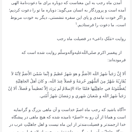
آمدن ماه رجب به این معناست که دوباره برای ما دعوت‌نامۀ الهی
آمده است و پروردگار به انسان می‌گوید: دوباره ما تو را دعوت کردیم؛
و اگر خودت نیامدی و پای این سفره ننشستی، دیگر به خودت مربوط
1
است، ما دعوت را فرستادیم.
روایت «مَلَکِ داعی» در فضیلت ماه رجب
از پیغمبر اکرم صلی‌اللَه‌علیه‌و‌آله‌وسلّم روایت شده است که
فرموده‌اند:
ألا إِنَّ رَجَباً شَهرُ اللَه الأصَمُّ و هوَ شَهرٌ عَظيمٌ وَ إنَّما سُمّيَ الأَصَمَّ لِأنّهُ لاَ
يُقَارِبُهُ شَهْرٌ مِنَ اَلشُّهُورِ حُرمَةً وَ فَضلاً عِندَ اللَه، و كانَ أهلُ الجاهِليّةِ
يُعَظِّمُونَهُ في جاهِلِيَّتِها فلمّا جاءَ الإسلامُ لَم يَزدَد إلاّ تَعظيماً و فَضلاً، ألا إنّ
رَجَباً شَهرُ اللَه و شَعبانَ شَهري و رَمَضانَ شَهرُ أُمّتي
.
«آگاه باشید که رجب ماه اصمّ‌ خداست و آن ماهى بزرگ و گرانمايه
است و همانا از آن رو به «اصمّ‌» ناميده شده كه هيچ ماهى در پيشگاه
خدا ارجمندتر و فضيلت‌مندتر از اين ماه نيست و اهل جاهليّتِ عرب در
روزگار جاهليّت آن را بزرگ مى‌داشتند؛ پس چون اسلام فرا رسيد، بر