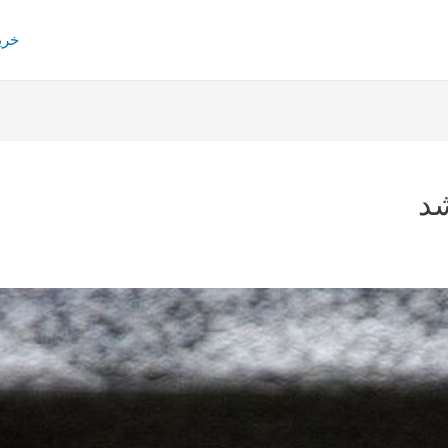
خری
د