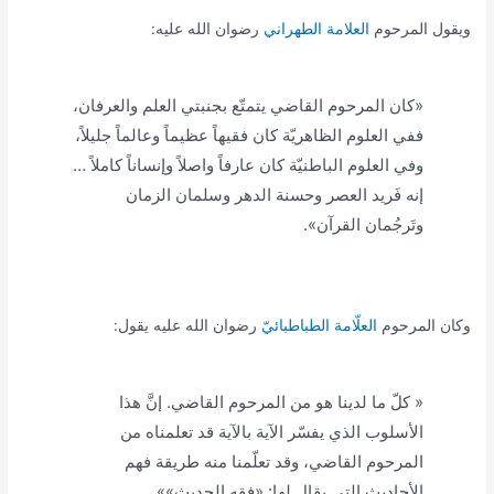
ويقول المرحوم
العلامة الطهراني
رضوان الله عليه:
«كان المرحوم القاضي يتمتّع بجنبتي العلم والعرفان،
ففي العلوم الظاهريّة كان فقيهاً عظيماً وعالماً جليلاً،
وفي العلوم الباطنيّة كان عارفاً واصلاً وإنساناً كاملاً …
إنه فَريد العصر وحسنة الدهر وسلمان الزمان
وتَرجُمان القرآن».
وكان المرحوم
العلّامة الطباطبائيّ
رضوان الله عليه يقول:
« كلّ ما لدينا هو من المرحوم القاضي. إنَّ هذا
الأسلوب الذي يفسّر الآية بالآية قد تعلمناه من
المرحوم القاضي، وقد تعلّمنا منه طريقة فهم
الأحاديث التي يقال لها: «فقه الحديث»».