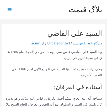
رش
بلاگ قیمت
ه
Main
حتوا
Menu
السيد علي القاضي
دیدگاه‌ خود را بنویسید
/
Uncategorized
/ از
admin
ولد السيد علي القاضي قدس سره يوم 13 من ذي الحجة لعام 1285 هـ
ق في مدينة تبريز في إيران.
وكان ارتحاله عن هذه الدنيا الفانية في 6 ربیع ‌الأول لعام 1366، في
النجف ‌الأشرف
أستاذه في العرفان:
سماحة آية ‌الله الحاج السيّد أحمد الكربلائي قدّس الله سرّه، و هو بدوره
كان تلميذا في السير و السلوك عند آية الحق و العرفان الحاج الشيخ ملا