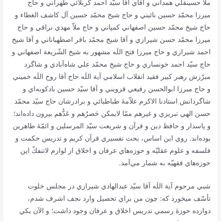
ملاّ حسينقلي‌ همداني‌ و آقاي‌ آقا سيّد احمد كربلائي‌ طهراني‌ و حاج‌
ميرزا محمّد حسين‌ نائيني‌ و حاج‌ شيخ‌ محمّد حسين‌ آل‌ كاشف‌ الغطاء و
حاج‌ شيخ‌ محمّد حسين‌ اصفهاني‌ كمپاني‌ و حاج‌ ملاّ مهدي‌ نراقي‌ و حاج‌
ميرزا محمّد حسن‌ شيرازي‌ و آقا شيخ‌ محمّد باقر اصطهباناتي‌ و آقا شيخ‌
احمد شيرازي‌ و حاج‌ ميرزا فتح‌ اللَه‌ مشهور به‌ شيخ‌ الشّريعة‌ اصفهاني‌ و
حاج‌ سيّد احمد خونساري‌ و حاج‌ شيخ‌ محمّد علي‌ شاه‌آبادي‌ و شاگرد
مبرّزش‌ رهبر كبير فقيد انقلاب‌ اسلامي‌ آية‌ اللَه‌ حاج‌ آقا روح‌ اللَه‌ خميني‌
و حاج‌ ميرزا ابوالحسن‌ رفيعي‌ قزويني‌ و آقا سيّد حسين‌ بادكوبه‌اي‌ و
شاگردانش‌ استادنا الاكرم‌ علاّمۀ طباطبائي‌ و برادرشان‌ حاج‌ سيّد محمّد
حسن‌ الهي‌ تبريزي‌ و غيرهم‌ ممّا لايمكن‌ حَصرُهم‌ و عَدُّهم‌ بيرون‌ داده‌اند؛
و پاسدار و حافظ‌ دين‌ و قرآن‌ و شريعت‌ سيّد المرسلين‌ و ائمّۀ طاهرين‌
بوده‌اند. روي‌ اين‌ اساس‌، بحث‌ تفسيري‌ قرآن‌ كريم‌ و تدريس‌ حكمت‌ و
فلسفه‌ و علوم‌ عقليّه‌ و حوزه‌هاي‌ عرفان‌ و اخلاق‌ از لوازم‌ لاتنفكّ اين‌
حوزه‌هاي‌ فقهيّه‌ به‌ شمار مي‌آمد.
شبي‌ مرحوم‌ آية‌ اللَه‌ آقا سيّد عبدالهادي‌ شيرازي‌ در مجلس‌ خلوت‌
تأسّف‌ ميخورد كه‌: چون‌ من‌ براي‌ تحصيل‌ وارد نجف‌ اشرف‌ شدم‌،
دوازده‌ حوزۀ رسمي‌ تدريس‌ اخلاق‌ و عرفان‌ وجود داشت‌؛ و الآن‌ يكي‌