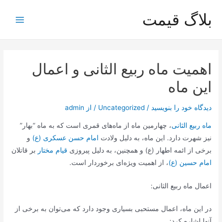
رش
بلاگ قیمت
ه
Main
حتوا
Menu
اهمیت ماه ربیع الثانی و اعمال
این ماه
دیدگاه‌ خود را بنویسید
/
Uncategorized
/ از
admin
ماه ربیع الثانی
، چهارمین ماه از ماه‌های قمری است که به ماه “بهار”
نیز شهرت دارد. این ماه، به دلیل ولادت
امام حسن عسکری (ع)
و
برخی از ائمه اطهار (ع) و همچنین، به دلیل پیروزی
قیام مختار
بر قاتلان
امام حسین (ع)
، از اهمیت ویژه‌ای برخوردار است.
اعمال ماه ربیع الثانی:
در این ماه، اعمال مستحبی بسیاری وجود دارد که می‌توان به برخی از
آنها اشاره کرد: