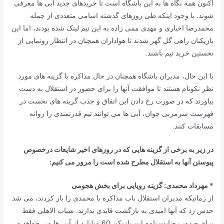
اکنون همه نگاه ها به این باشگاه است تا خریدهای جدید آبی ها معرفی
شوند. با وجود اینکه طی روزهای گذشته اسامی متعددی از جمله
محمدرضا اخباری و مهدی ممی زاده به این تیم لینک شده بودند، اما این
بازیکنان راهی گل گهر شدند تا هواداران همچنان در انتظار رونمایی از
نخستین خرید تیم باشند.
با این حال، مدیران باشگاه همچنان در حال مذاکره با گزینه های مورد
نظر نکونام هستند تا موافقت آنها را برای حضور در استقلال به دست
بیاورند که در صورت رخ دادن این اتفاق و جذب گزینه های نخست در
فهرست سرمربی جوان، آبی ها می توانند تیم قدرتمندی را روانه
مسابقات کنند.
در زیر به برخی از گزینه هایی که در روزهای اخیر شایعات درخصوص
پیوستن آنها به استقلال مطرح شده است را مرور می کنیم:
* مهرداد محمدی: گزینه رویایی برای بخش هجومی
از زمانیکه مدیران استقلال باب مذاکره با محمدی را باز کردند، می شد
حدس زد که آنها امیدی به بازگشت قایدی ندارند. شباب الاهلی فقط
برای صدور رضایت نامه این بازیکن 60 میلیارد از آبی ها می خواهد و