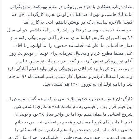
بهراد درباره همکاری با جواد نوروزبیگی در مقام تهیه‌کننده و بازیگرانی
مانند لیلا حاتمی و مهرداد صدیقیان در اولین تجربه کارگردانی خود هم
گفت: بالاخره سابقه‌ای که در نوشتن داشتم، اینجا به کارم آمد.
به‌واسطه فیلمنامه‌نویسی در دفاتر تولید رفت و آمد داشتم. حوالی سال
۹۶ بود که برای نگارش فیلمنامه‌ای به دفتر آقای نوروزبیگی رفتم و از
همان‌جا آشنایی ما آغاز شد. فیلمنامه «تصور» را اما اولین‌بار با آقای
علی مصفا مطرح کردم و به‌دنبال سرمایه برای تولید آن بودیم یک روز
آقای نوروزبیگی تماس گرفت و گفت من سرمایه تولید این فیلم را
دارم. در اوج کرونا بود که آقای نوروزبیگی برای تولید اعلام آمادگی کرد
و ما هم استقبال کردیم و مشغول کار شدیم. فیلم اسفندماه ۹۹ ساخته
شد و ادامه تولید آن به نوروز ۱۴۰۰ هم کشیده شد.
کارگردان «تصور» درباره حضور لیلا حاتمی در فیلم هم گفت: ما پیش از
این فیلم قرار بود در فیلمی به نام «اسکاتلند» همکاری داشته باشیم.
شروع آشنایی ما همان فیلم بود اما در اواخر سال ۹۸ بود و تولید آن
فیلم با ماجراهای کرونا مصادف و همه چیز تعطیل شد. من به خانم
حاتمی ساخت این ایده جمع‌وجور را پیشنهاد دادم. ابتدا قصه کلی را
تعریف کردم و در چند نوبت نسخه‌هایی از فیلمنامه را هم ارسال کردم.