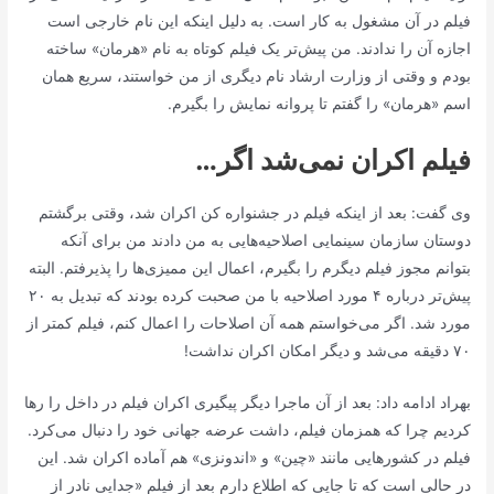
فیلم در آن مشغول به کار است. به دلیل اینکه این نام خارجی است
اجازه آن را ندادند. من پیش‌تر یک فیلم کوتاه به نام «هرمان» ساخته
بودم و وقتی از وزارت ارشاد نام دیگری از من خواستند، سریع همان
اسم «هرمان» را گفتم تا پروانه نمایش را بگیرم.
فیلم اکران نمی‌شد اگر…
وی گفت: بعد از اینکه فیلم در جشنواره کن اکران شد، وقتی برگشتم
دوستان سازمان سینمایی اصلاحیه‌هایی به من دادند من برای آنکه
بتوانم مجوز فیلم دیگرم را بگیرم، اعمال این ممیزی‌ها را پذیرفتم. البته
پیش‌تر درباره ۴ مورد اصلاحیه با من صحبت کرده بودند که تبدیل به ۲۰
مورد شد. اگر می‌خواستم همه آن اصلاحات را اعمال کنم، فیلم کمتر از
۷۰ دقیقه می‌شد و دیگر امکان اکران نداشت!
بهراد ادامه داد: بعد از آن ماجرا دیگر پیگیری اکران فیلم در داخل را رها
کردیم چرا که همزمان فیلم، داشت عرضه جهانی خود را دنبال می‌کرد.
فیلم در کشورهایی مانند «چین» و «اندونزی» هم آماده اکران شد. این
در حالی است که تا جایی که اطلاع دارم بعد از فیلم «جدایی نادر از