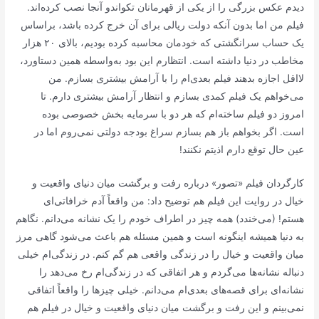
دیدم عکس بزرگی را از یکی از قهرمانان تکواندو آنجا نصب کرده‌اند.
فیلم من اما بدون آنکه دولت ریالی برای آن خرج کرده باشد، براساس
یک حساب سرانگشتی که خودمان محاسبه کرده بودیم، بالای ۲۰ هزار
مخاطب در دنیا داشته است. انتظارم این بود به‌واسطه همین دستاورد،
لااقل اجازه بدهند فیلم بعدی‌ام را با آرامش بیشتری بسازم. من
می‌خواهم یک فیلم کمدی بسازم و انتظار آرامش بیشتری دارم. تا
امروز دو فیلم ساخته‌ام که هر دو با سرمایه بخش خصوصی بوده
است. اگر بخواهم باز هم بسازم سراغ بودجه دولتی نمی‌روم اما در
عین حال توقع دارم اذیتم نکنند!
کارگردان فیلم «تصور» درباره رفت و برگشت میان دنیای واقعیت و
خیال در روایت این فیلم هم توضیح داد: من واقعاً آدم خرافاتی‌ای
هستم! (می‌خندد) همه چیز در اطراف خودم را یک نشانه می‌دانم. نگاهم
به دنیا همیشه اینگونه است و همین مسئله هم باعث می‌شود گاهی مرز
میان واقعیت و خیال را در زندگی واقعی هم گم کنم. در زندگی‌ام خیلی
دنباله نشانه‌ها می‌گردم و هر اتفاقی که در زندگی‌ام رخ می‌دهد را
نشانه‌ای برای قصه‌های بعدی‌ام می‌دانم. خیلی چیزها را واقعاً اتفاقی
نمی‌بینم و این رفت و برگشت میان دنیای واقعیت و خیال در فیلم هم