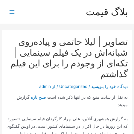
رش
بلاگ قیمت
ه
Main
حتوا
Menu
تصاویر | لیلا حاتمی و پیاده‌روی
شبانه‌اش در یک فیلم سینمایی |
تکه‌ای از وجودم را برای این فیلم
گذاشتم
دیدگاه‌ خود را بنویسید
/
Uncategorized
/ از
admin
به نقل از سایت منبع که در انتها ذکر شده است
صبح تازه
گزارش
میدهد
به گزارش همشهری آنلاین، علی بهراد کارگردان فیلم سینمایی «تصور»
که این روزها در حال اکران در سینماهای کشور است، در اولین گفتگوی
مشروح رسانه‌ای خود درباره شرایط اکران این فیلم بدون تبلیغات و