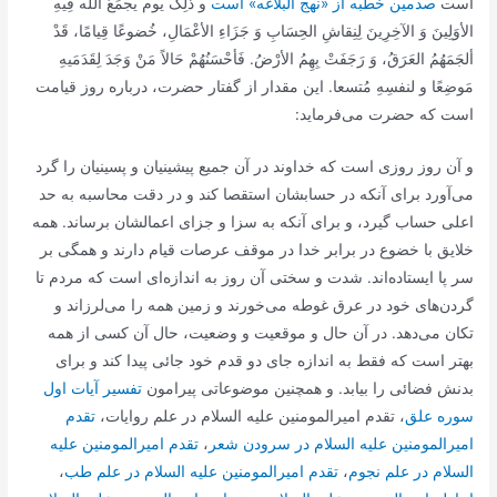
است
صدمین خطبه از «نهج البلاغه» است
و ذلِک یوم یجمَعُ الله فِیهِ
الأوَلِینَ وَ الآخِرِینَ لِنِقاشِ الحِسَابِ وَ جَزَاءِ الأعْمَالِ‌، خُضوعًا قِیامًا‌، قَدْ
ألجَمَهُمُ العَرَقُ‌، وَ رَجَفَتْ بِهِمُ الأرْضُ‌. فَأحْسَنُهُمْ حَالاً مَنْ وَجَدَ لِقَدَمَیهِ
مَوضِعًا و لنفسِهِ مُتسعا. این مقدار از گفتار حضرت، درباره روز قیامت
است که حضرت مى‌فرماید:
و آن روز روزى است که خداوند در آن جمیع پیشینیان و پسینیان را گرد
مى‌آورد براى آنکه در حسابشان استقصا کند و در دقت محاسبه به حد
اعلى حساب گیرد، و براى آنکه به سزا و جزاى اعمالشان برساند. همه
خلایق با خضوع در برابر خدا در موقف عرصات قیام دارند و همگى بر
سر پا ایستاده‌اند. شدت و سختى آن روز به اندازه‌اى است که مردم تا
گردن‌هاى خود در عرق غوطه مى‌خورند و زمین همه را مى‌لرزاند و
تکان مى‌دهد. در آن حال و موقعیت و وضعیت، حال آن کسى از همه
بهتر است که فقط به اندازه جاى دو قدم خود جائى پیدا کند و براى
بدنش فضائى را بیابد. و همچنین موضوعاتی پیرامون
تفسیر آیات اول
سوره علق‌
، تقدم امیرالمومنین علیه السلام در علم روایات‌،
تقدم
امیرالمومنین علیه السلام در سرودن شعر
،
تقدم امیرالمومنین علیه
السلام در علم نجوم‌
،
تقدم امیرالمومنین علیه السلام در علم طب‌
،