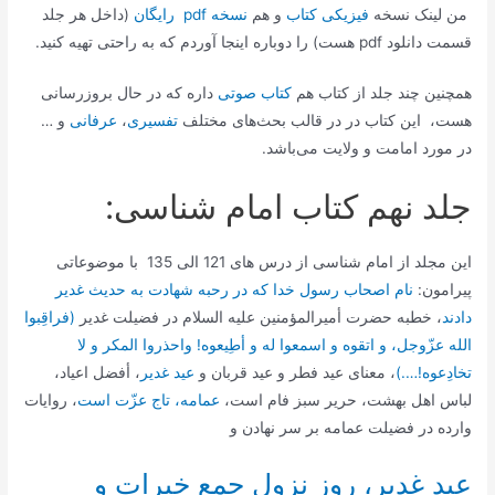
من لینک نسخه
فیزیکی کتاب
و هم
نسخه pdf رایگان
(داخل هر جلد
قسمت دانلود pdf هست) را دوباره اینجا آوردم که به راحتی تهیه کنید.
همچنین چند جلد از کتاب هم
کتاب صوتی
داره که در حال بروزرسانی
هست، این کتاب در در قالب بحث‌های مختلف
تفسیری
،
عرفانی
و …
در مورد امامت و ولایت می‌باشد.
جلد نهم کتاب امام شناسی:
این مجلد از امام شناسی از درس های 121 الی 135 با موضوعاتی
پیرامون:
نام اصحاب رسول خدا كه در رحبه شهادت به حدیث غدیر
دادند
، خطبه حضرت أمیرالمؤمنین علیه السلام در فضیلت غدیر
(فراقِبوا
الله عزّوجل، و اتقوه و اسمعوا له و أطِیعوه! واحذروا المکر و لا
تخادِعوه!….)
، معناى عید فطر و عید قربان‌ و
عید غدیر
، أفضل اعیاد،
لباس اهل بهشت، حریر سبز فام است‌،
عمامه، تاج عزّت است‌
، روایات
وارده در فضیلت عمامه بر سر نهادن‌ و
عید غدیر، روز نزول جمع خیرات و