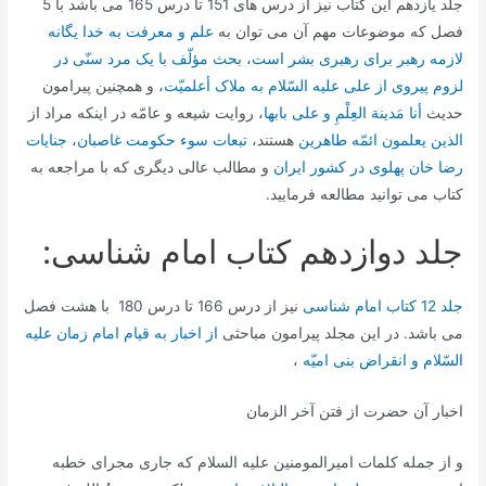
جلد یازدهم این کتاب نیز از درس های 151 تا درس 165 می باشد با 5
فصل که موضوعات مهم آن می توان به
علم و معرفت به خدا یگانه
لازمه رهبر براى رهبرى بشر است
،
بحث مؤلّف با یک مرد سنّى در
لزوم پیروى از على علیه السّلام به ملاک أعلمیّت‌
، و همچنین پیرامون
حدیث
أنا مَدینة العِلْمِ و على بابها
، روایت شیعه و عامّه در اینکه مراد از
الذین یعلمون ائمّه طاهرین
هستند،
تبعات سوء حکومت غاصبان‌
،
جنایات
رضا خان پهلوى در کشور ایران‌
و مطالب عالی دیگری که با مراجعه به
کتاب می توانید مطالعه فرمایید.
جلد دوازدهم کتاب امام شناسی:
جلد 12 کتاب امام شناسی
نیز از درس 166 تا درس 180 با هشت فصل
می باشد. در این مجلد پیرامون مباحثی
از اخبار به قیام امام زمان علیه
السّلام و انقراض بنى امیّه‌
،
اخبار آن حضرت از فتن آخر الزمان‌
و از جمله کلمات امیرالمومنین علیه السلام که جارى مجراى خطبه