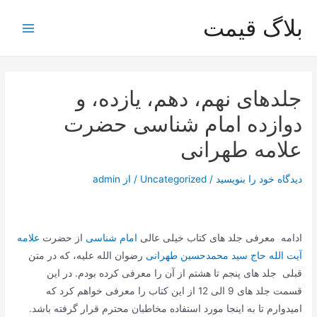
رش
بلاگ قیمت
ه
Main
حتوا
Menu
جلدهای نهم، دهم، یازده، و
دوازده امام شناسی حضرت
علامه طهرانی
دیدگاه‌ خود را بنویسید
/
Uncategorized
/ از
admin
ادامه معرفی جلد های کتاب خیلی عالی
امام شناسی
از حضرت
علامه
آیت الله حاج سید محمدحسین طهرانی
رضوان الله علیه، که در متن
قبلی جلد های پنجم تا هشتم از آن را معرفی کرده بودم. در این
قسمت جلد های 9 الی 12 از این کتاب را معرفی خواهم کرد که
امیدوارم تا به اینجا مورد استفاده مخاطبان محترم قرار گرفته باشد.