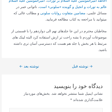
احاطه امیرالمومنین علیه السلام بر تورات‌
،
امیرالمومنین علیه السلام
عالم به تورات و انجیل و گوینده «سلونى» است
، ناتوانى عمر در
مسائل علمى‌،
مضامین متفاوت روایات سلونى‌
و مطالب عالی که
میتوانید با مراجعه به کتاب مطالعه فرمایید.
مخاطبان محترم در این جا جلدهای نهم الی دوازدهم را با قسمتی از
موضوعات آوردم تا بشه راحت تر ازش استفاده کرد البته لینک های
مرتبط با هر بخش یا جلد هم هست که دسترسی آسان تری داشته
باشید.
→
راهبری
نوشته قبل
نوشته بعد
←
نوشته
دیدگاه‌ خود را بنویسید
نشانی ایمیل شما منتشر نخواهد شد.
بخش‌های موردنیاز
علامت‌گذاری شده‌اند
*
اینجا