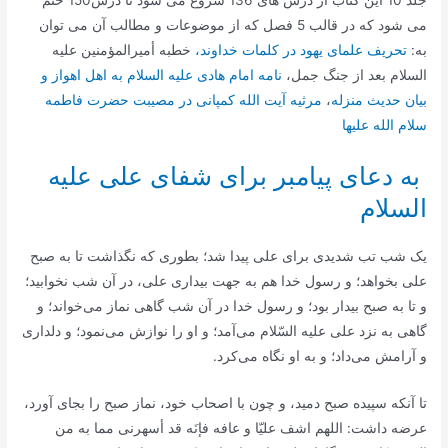
جلد 10 این کتاب از درس های 136 شروع می شود تا درس150 ختم
می شود که در قالب 5 فصل که از موضوعات و مطالب آن می توان
به:
تحریف علمای یهود در کلمات خداوند،
خطبه أمیرالمؤمنین علیه
السلام بعد از جنگ جمل‌،
نامه امام هادی علیه السلام به اهل اهواز و
بیان حدیث منزله‌
،
مرثیه آیت الله کمپانی در مصیبت حضرت فاطمه
سلام الله علیها
به دعای پیامبر برای شفای علی علیه
السلام‌
یک شب تب شدیدی برای علی پیدا شد؛ بطوری که نگذاشت تا به صبح
علی بخواهد؛ و رسول خدا هم به جهت بیداری علی، در آن شب نخوابید؛
و تا به صبح بیدار بود؛ و رسول خدا در آن شب گاهی نماز می‌خواند؛ و
گاهی به نزد علی علیه السّلام می‌آمد؛ و او را نوازش می‌نمود؛ و دلداری
و آرامش می‌داد؛ و به او نگاه می‌کرد.
تا آنکه سپیده صبح دمید، و چون با اصحاب خود، نماز صبح را بجای آورد،
عرضه داشت: اللهم اشف علیّا و عافه فإنَه قد أسهرنی مما به من