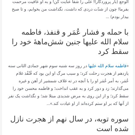
الوجع (بار پروردگارا! علی را شفا عنایت کن! و به او عافیت مرحمت
بفرما! چون از شدّت دردی که داشت، نگذاشت من بخوابم، و تا صبح
بیدار بودم) …
با حمله و فشار عُمَر و قنفذ، فاطمه
سلام الله علیها جنین شش‌ماهۀ خود را
سقط کرد
«
فاطمه سلام الله علیها
در روز سه شنبه سوم شهر جمادی الثانی سنه
یازدهم از هجرت رحلت کرد؛ و سبب مرگ او این بود که قُنْفُذ غلام
عُمَر، به أمر عُمَر او را با آنچه در ته غلاف شمشیر از آهن و غیره
می‌گذارند؛ زد و دور کرد و به عقب انداخت؛ و فاطمه محسن خود را
سقط کرد؛ و از این روی به مرض شدیدی مبتلا شد؛ و نگذاشت یک نفر
از آنها که بر او ستم کرده‌اند از او عیادت کند.»…
سوره توبه، در سال نهم از هجرت نازل
شده است‌