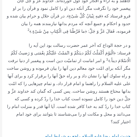
جاهلند و به آراء و افكار خود گول خورده‌اند. خداوند عزَّ و جلَّ جان
پيغمبر خود را نگرفت مگر آنكه دين او را كامل نمود و قرآن را بر او
فرو فرستاد كه ﴿
فيهِ تِبْيانُ كُلِّ شَىْ‌ءٍ﴾
. در قرآن حلال و حرام بيان شده و
حدود و احكام و جميع آنچه كه مردم بدانها نيازمندند همه را بيان
2
فرموده،
فَقالَ عَزَّ وَ جَلَّ:
﴿
ما فَرَّطْنا فِى الْكِتابِ مِنْ شَىْ‌ءٍ.﴾
و در حجة الوداع كه آخر عمر حضرت رسالت بود اين آيه را
فرستاد: ﴿
الْيَوْمَ أَكْمَلْتُ لَكُمْ دينَكُمْ وَ اتْمَمْتُ عَلَيْكُمْ نِعْمَتى وَ رَضيتُ لَكُمُ
3
الْاسْلامَ ديناً
.﴾
و امر امامت از تماميّت دين است و پيغمبر از دنيا نرفت
مگر آنكه براى امّت خود معالم دين آنها را بيان فرموده و روشن ساخت
و راه سلوك آنها را نشان داد و بر راه حقّ آنها را برقرار كرد و براى آنها
على عليه السلام را راهنما و امام قرار داد، و تمام چيزهایى را كه امّت
بدانها محتاج هستند روشن ساخت. پس كسى كه گمان كند خداوند عزَّ و
جلَّ دين خود را كامل ننموده است كتاب خدا را ردّ كرده و كسى كه
كتاب خدا را ردّ كند به خدا كافر شده است. آيا آنها قدر و منزلت امام را
مى‌دانند و محل و مكانت او را مى‌شناسند تا بتوانند براى خود امام
اختيار كنند؟
حديث امام رضا علیه السلام راجع به شرايط امام‏