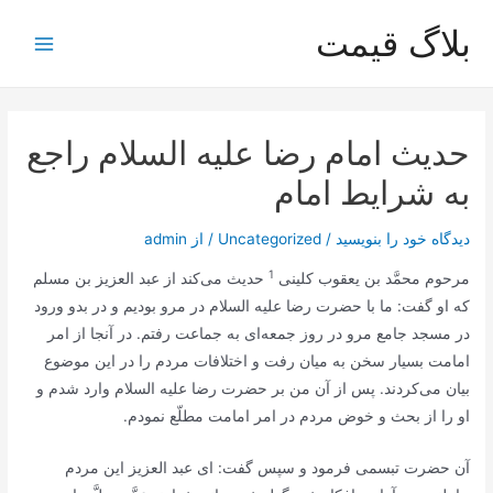
رش
بلاگ قیمت
ه
Main
حتوا
Menu
حديث امام رضا علیه السلام راجع
به شرايط امام‏
دیدگاه‌ خود را بنویسید
/
Uncategorized
/ از
admin
1
مرحوم محمَّد بن يعقوب كلينى
حديث مى‌كند از عبد العزيز بن مسلم
كه او گفت: ما با حضرت رضا علیه السلام در مرو بوديم و در بدو ورود
در مسجد جامع مرو در روز جمعه‌اى به جماعت‌ رفتم. در آنجا از امر
امامت بسيار سخن به ميان رفت و اختلافات مردم را در اين موضوع
بيان مى‌كردند. پس از آن من بر حضرت رضا عليه السلام وارد شدم و
او را از بحث و خوض مردم در امر امامت مطلّع نمودم.
آن حضرت تبسمى فرمود و سپس گفت: اى عبد العزيز اين مردم