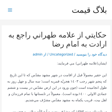
رش
بلاگ قیمت
ه
Main
حتوا
Menu
حكايتي از علامه طهراني راجع به
ارادت به امام رضا
دیدگاه‌ خود را بنویسید
/
Uncategorized
/ از
admin
ايشان(علامه طهراني) مي فرمايند:
اين حقير معمولاً قبل از اقامت در شهر مشهد مقدّس كه تا اين تاريخ
كه پنجم شهر رجب ١٤٠٣ هجريّه قمريه است؛ سه سال و چهل روز به
طول انجاميده است (چون ورود در اين ارض مقدّس در بيست و ششم
جمادي الاولي ١٤٠٠بوده است)، معمولاً در تابستانها با تمام فرزندان و
اهل بيت، قريب يكماه به مشهد مقدّس مشرّف مي‌شديم.
در تابستان سنه ١٣٩٣ كه مشرّف بوديم و آية اللَه ميلاني و حضرت