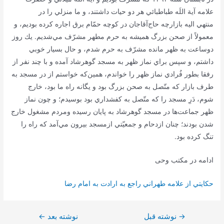
علامه آية اللَه طباطبائي هر دو حيات داشتند، و ما منزلي را در
منتهي اليه بازارچه حاج‌آقا‌جان در كوچه حمّام برق اجاره كرده بوديم، و
معمولاً از صحن بزرگ هميشه به حرم مطهر مشرّف مي‌شديم. يك روز
دوساعت به ظهر مانده مشرّف به حرم شدم، و حال بسيار خوبي
داشتم، و سپس براي نماز ظهر به مسجد گوهرشاد آمده و با چند نفر از
رفقا بطور فُرادي نماز ظهر را خواندم، همين‌كه خواستم از در مسجد به
طرف بازار كه متّصل به صحن بزرگ بود و يگانه راه ما بود، خارج
شوم، دَرِ مسجد را كه متّصل به كفشداري بود بوسيدم؛ و چون نماز
ظهر جماعت‌ها در مسجد گوهرشاد به پايان رسيده ومردم مشغول خارج
شدن بودند؛ چنان ازدحام و جمعيّتي ازمسجد بيرون مي‌آمد كه راه را
تنگ كرده بود.
ادامه در مکتب وحی
حكايتي از علامه طهراني راجع به ارادت به امام رضا
→
راهبری
نوشته قبل
نوشته بعد
←