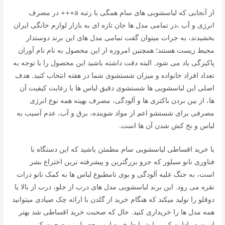
از آنجایی که لباسشویی های سام همگی با رتبه a+++ در مصرف
انرژی و آب ،در تمامی مدل ها جان تازه ای به بازار لوازم خانگی ایران
بخشیدند، به جرات میتوان گفت تمامی مدل های این برند دوستدار
محیط زیست هستند؛ همچنین امروزه از این محصول به نام نام آوران
پاکیزگی یاد می شود. البته دقت داشته باشید این محصول را با توجه به
تعداد افراد خانواده و میزان شستشوی شما در هفته انتخاب کنید. هدف
اصلی این لباسشویی ها شستشوی دقیق لباس ها با رعایت کیفیت آن
ها، از بین بردن باکتری ها و آلودگی، مصرف بهینه همه نوع انرژی
مصرفی برای شستشو اعم از مواد شوینده، برق و آب، عدم آسیب به
لباس و نخ کش شدن آن ها است.
با خرید اقساطی لباسشویی سام مطمئن باشید که این دستگاه با
فناوری نانو سیلور که جزو بزرگترین و پیشرفته ترین اختراع بشر
است، به جنگ علیه آلودگی و بوی نامطبوع لباس ها به کمک نانو ذرات
نقره می رود. این برند لباسشویی مدل های درب از جلو، درب از بالا یا
دوقلو را تولید میکند که هنگام خرید از گلدن با ارائه چک صیادی میتوانید
همه مدل ها را خریداری کنید. حال که صحبت خرید اقساطی شد بهتر
است در ادامه کمی با شرایط خرید این محصول نیز صحبت کنیم.