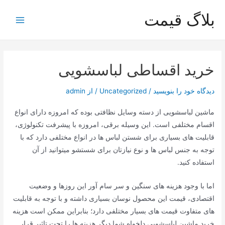
رش
بلاگ قیمت
ه
Main
حتوا
Menu
خرید اقساطی لباسشویی
دیدگاه‌ خود را بنویسید
/
Uncategorized
/ از
admin
ماشین لباسشویی از دسته وسایل نظافتی بوده که امروزه دارای انواع
اقسام مختلفی است. این وسیله برقی، امروزه با پیشرفت تکنولوژی،
قابلیت های بسیاری برای شستن لباس ها در انواع مختلفی دارد که با
توجه به جنس لباس ها و نوع نیازتان برای شستشو میتوانید از آن
استفاده کنید.
اما با وجود هزینه های سنگین و سر سام آور این روزها و وضعیت
اقتصادی، قیمت این محصول نوسان بسیاری داشته و با توجه به قابلیت
های متفاوت قیمت های بسیار مختلفی دارد؛ بنابراین ممکن است هزینه
خرید ماشین لباسشویی دلخواه شما دیگر هزینه ها را تحت تاثیر قرار