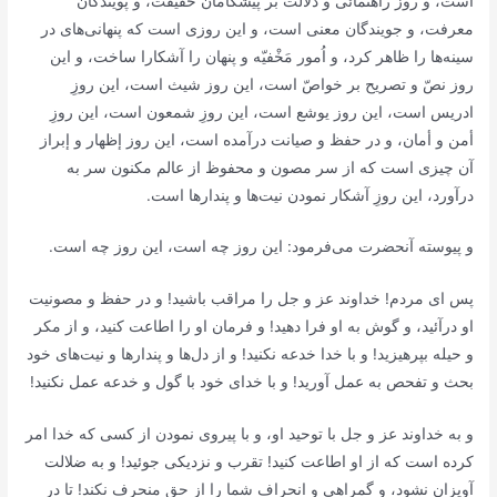
است، و روز راهنمائى و دلالت بر پیشگامان حقیقت، و پویندگان
معرفت، و جویندگان معنى است، و این روزى است كه پنهانى‌هاى در
سینه‌ها را ظاهر كرد، و اُمور مَخْفیّه و پنهان را آشكارا ساخت، و این
روز نصّ و تصریح بر خواصّ است، این روز شیث است، این روزِ
ادریس است، این روز یوشع است، این روزِ شمعون است، این روزِ
أمن و أمان، و در حفظ و صیانت درآمده است، این روز إظهار و إبراز
آن چیزى است كه از سر مصون و محفوظ از عالم مكنون سر به
درآورد، این روزِ آشكار نمودن نیت‌ها و پندارها است.
و پیوسته آنحضرت مى‌فرمود: این روز چه است، این روز چه است.
پس اى مردم! خداوند عز و جل را مراقب باشید! و در حفظ و مصونیت
او درآئید، و گوش به او فرا دهید! و فرمان او را اطاعت كنید، و از مكر
و حیله بپرهیزید! و با خدا خدعه نكنید! و از دل‌ها و پندارها و نیت‌هاى خود
بحث و تفحص به عمل آورید! و با خداى خود با گول و خدعه عمل نكنید!
و به خداوند عز و جل با توحید او، و با پیروى نمودن از كسى كه خدا امر
كرده است كه از او اطاعت كنید! تقرب و نزدیكى جوئید! و به ضلالت
آویزان نشود، و گمراهى و انحراف شما را از حق منحرف نكند! تا در