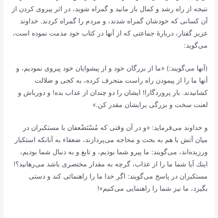
نتیجه از راه رشد و كمال باز مانید و گمراه شوید، در اثر پیروى كردن از
آن كسانى كه خودشان گمراه شدند، و مردم را گمراه كردند. خداوند
عزیز گفتار، دربارۀ جماعتى كه از آنها در كتاب خود مذمت نموده است،
مى‌گوید:
(آنها مى‌گویند:) «ما از بزرگان خود و از پیشوایان خود پیروى نمودیم، و
آنها ما را از پیمودن راه راست منحرف كرده، به كجى و ضلالت
كشانیدند. بار پروردگارا! ایشان را دو چندان از عذاب بده! و دورباش و
لعنت سخت و بزرگى برایشان مقدر كن.»
و خداوند مى‌فرماید: «و در آن وقتى كه مُسْتَضْعفان با مستكبران در
میان آتش با هم به بحث و محاجه مى‌پردازند، ضعفاء به آنانكه استكبار
ورزیده‌اند، مى‌گویند: ما پیرو شما بودیم، و تابع و به دنبال شما بودیم،
اینك آیا شما ما را از عذاب، گرچه به مقدار مختصرى باشد مى‌رهانید؟!
مستكبران در پاسخ مى‌گویند: اگر خدا ما را راهنمائى كند و دستى
بگیرد، ما نیز شما را راهنمایى مى‌كنیم»!