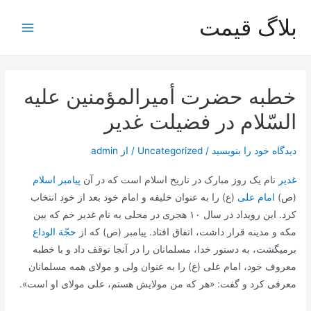
رش
بلاگ قیمت
ه
Main
حتوا
Menu
خطبه حضرت أمیرالمؤمنین علیه
السّلام در فضیلت غدیر
دیدگاه‌ خود را بنویسید
/
Uncategorized
/ از
admin
غدیر
نام یک روز مبارک در تاریخ اسلام است که در آن
پیامبر اسلام
(ص)
امام علی
(ع) را به عنوان خلیفه و امام خود بعد از خود انتخاب
کرد. این رویداد در سال ۱۰ هجری در محلی به نام غدیر خم که بین
مکه و مدینه قرار داشت، اتفاق افتاد. پیامبر (ص) که از
حجّة الوداع
برمیگشت، به دستور خدا، مسلمانان را در آنجا توقف داد و با خطبه
معروف خود، امام علی (ع) را به عنوان ولی و مولای همه مسلمانان
معرفی کرد و گفت: «هر که من مولایش هستم، علی مولای او است».