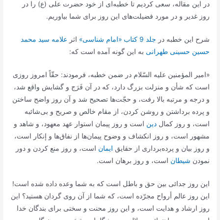
در این مقاله، سعی کردیم تا خطبه‌ای از خود حضرت علی (ع) را در
روز غدیر و در مورد فضیلت‌های این روز برای شما بیاوریم.
شرح این خطبه در
جلد 9 کتاب «امام شناسی»
اثر
علامه سید محمد
حسین حسینی طهرانی
به این گونه آمده است که:
«امیر المؤمنین علیه السّلام در ضمن خطبه، فرمودند: حقّاً امروز روزى
است كه شأن و منزلت بزرگ دارد، كه در آن فَرَج و گشایش واقع شد،
و درجه و مرتبه بالا رفت، و حجّت‌ها تصحیح شد و آن روز واضح ساختن
و پرده برداشتن و روشن كردن، از مقام خالص و صریح و بى‌شائبه
است، و روز كمال
دین
است و روز پیمان استوار عهد معهود، و شاهد و
مشهور است، و روز انكشاف و وضوح پیمان‌ها از نفاق‌ها و إنكار است،
و روز بیان و پرده‌بردارى از حقایق
ایمان
است، و روز منع كردن و دور
نمودن
شیطان
است، و روز برهان است.
این روز جدائى بین حق و باطل است كه به شما وعده داده شده است!
این روز عالم أرواح مجرّده است، كه شما از آن روى گردان هستید؟ این
روز ارشاد و هدایت است، و این روز محنت و سختى براى بندگان خدا