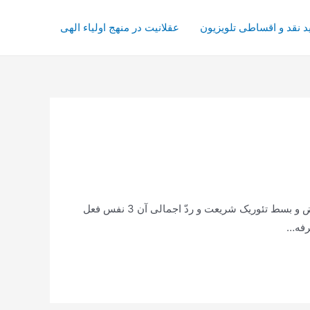
د نقد و اقساطی تلویزیون
عقلانیت در منهج اولیاء الهی
فقره دعا: اِذَا رَأيتُ مَولاي ذُنُوبِي فَزِعتُ، وَ اِذَا رَأيتُ كَرَمَكَ طَمِعتُ. 1 وجوب حفظ حریم شخصی افراد در اسلام 2 تبیین فرضیه قبض و بسط تئوریک شریعت و ردّ اجمالی آن 3 نفس فعل