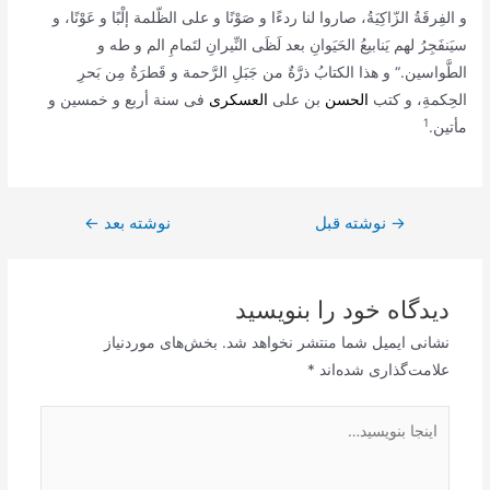
و الفِرقَةُ الزّاکِیَةُ، صاروا لنا ردءًا و صَوْنًا و علی الظّلمة إلْبًا و عَوْنًا، و
سیَنفَجِرُ لهم یَنابیعُ الحَیَوانِ بعد لَظَی النِّیرانِ لتَمامِ الم و طه و
الطَّواسین.“
و هذا الکتابُ ذرَّةٌ من جَبَلِ الرَّحمة و قَطرَةٌ مِن بَحرِ
الحِکمةِ، و کتب
الحسن
بن علی
العسکری
فی سنة أربع و خمسین و
1
مأتین.
→
راهبری
نوشته قبل
نوشته بعد
←
نوشته
دیدگاه‌ خود را بنویسید
نشانی ایمیل شما منتشر نخواهد شد.
بخش‌های موردنیاز
علامت‌گذاری شده‌اند
*
اینجا
بنویسید…