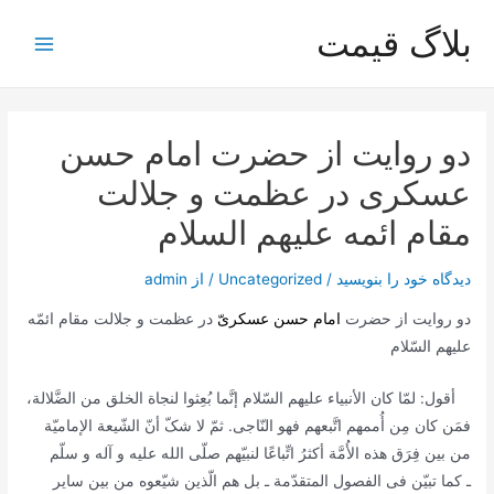
رش
بلاگ قیمت
ه
Main
حتوا
Menu
دو روایت از حضرت امام حسن
عسکری در عظمت و جلالت
مقام ائمه علیهم السلام
دیدگاه‌ خود را بنویسید
/
Uncategorized
/ از
admin
دو روایت از حضرت
امام حسن عسکریّ
در عظمت و جلالت مقام ائمّه
علیهم السّلام
أقول: لمّا کان الأنبیاء علیهم السّلام إنَّما بُعِثوا لنجاة الخلق من الضَّلالة،
فمَن کان مِن أُممهم اتَّبعهم فهو النّاجی. ثمّ لا شکّ أنّ الشّیعة الإمامیّة
من بین فِرَق هذه الأُمَّة أکثرُ اتِّباعًا لنبیّهم صلّی الله علیه و آله و سلّم
ـ کما تبیّن فی الفصول المتقدّمة ـ بل هم الّذین شیّعوه من بین سایر