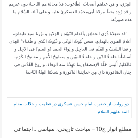
الفِرَق، و مَن عداهم أصحابُ الطّاغوت؛ فلا محالة هم النّاجیةُ دون غیرهم.
و قد وُجِد بخطّ مولانا أبی‌محمّد العسکریّ علیه و علی آبائه السَّلام ما
هذه صورتُه:
”قد صَعِدْنا ذُرَی الحقائِق بأقدام النّبوّة و الوَلایةِ و نوّرنا سَبع طبقاتٍ،
4
أعلامُ الفتوَی بالهدایةِ، فنحن لُیُوثُ الوَغَی و غُیُوثُ النَّدَی و طُعَناء
العِدَی
و فینا السّیفُ و القَلَم فی العاجِلِ و لِواءُ الحمد [و العلم] فی الآجِل و
أسباطُنا خلفاءُ الدّین و خلفاءُ النبیّین و مصابیحُ الأُمَمِ و مفاتیحُ الکَرَم،
فالکلیمُ أُلبِسَ حُلَّةَ الإصطفاءِ لِما عَهِدْنا منه الوفاءَ، و روحُ القُدُس فی
جِنانِ الصّاقورة ذاق مِن حَدائِقنا الباکورةَ و شیعتُنا الفِئَةُ النّاجیةُ
دو روایت از حضرت امام حسن عسکری در عظمت و جلالت مقام
ائمه علیهم السلام
مطلع انوار ج10 – مباحث تاریخی، سیاسی ـ اجتماعی