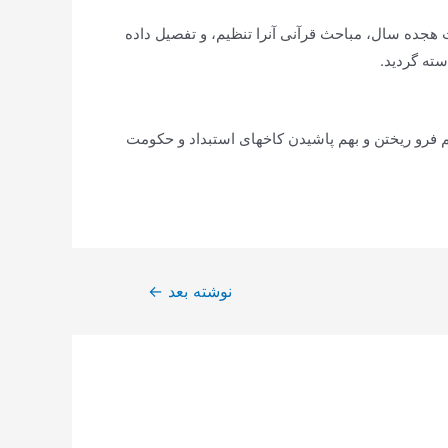
 همان شهر مبارك، اصول و شالوده آن مباحث را تدوین، و در سنه ١٤٠٨ پس از گذشت هجده سال، مباحث قرآنى آنرا تنظیم، و تفصیل داده
استه گردید.
 فرو ریختن و بهم پاشیدن كاخهاى استبداد و حكومت
نوشته بعد
←