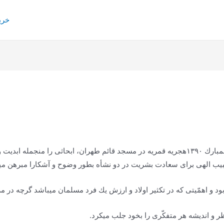
خری
حقیر در بیست و پنج سال قبل در ماه رمضان المبارك ١٣٩٠هجریه قمریه در مسجد قائم طهران،
 طبیب الهى براى سعادت بشریت در دو نشأه بطور وضوح و آشكارا مبرهن 
ود و اهمّیتى كه در تكثیر اولاد و ارزش یك فرد مسلمان میباشد گرچه در مر
 و اندیشه هر متفكّرى را بخود جلب میكرد.