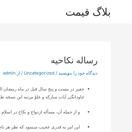
رش
بلاگ قیمت
ه
حتوا
رساله نکاحیه
دیدگاه‌ خود را بنویسید
/
Uncategorized
/ از
admin
جاودانگى آیات مباركه و علوّ مرتبه این نسخه
و از جمله آن، مسأله ازدواج و نكاح در اسلام ب
این امر به قدرى عجیب مینمود كه نظر هر ناظر