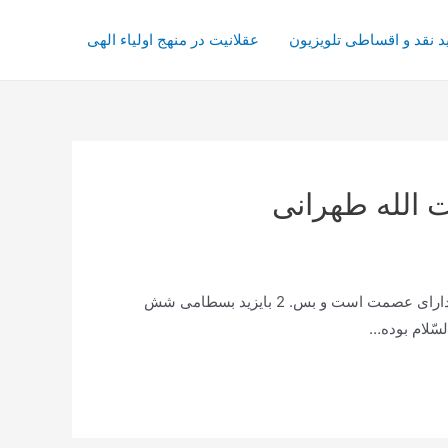
د نقد و اقساطی تلویزیون
عقلانیت در منهج اولیاء الهی
 الله طهرانی
توضیحاتفقره دعا: اِذَا رَأيتُ مَولاي ذُنُوبِي فَزِعتُ، وَ اِذَا رَأيتُ كَرَمَكَ طَمِعتُ 1 در مکتب شیعه فقط چهارده نفر هستند که کلامشان دارای عصمت است و بس. 2 بایزید بسطامی شش