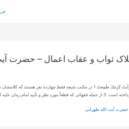
خری
لاک ثواب و عقاب اعمال – حضرت آیت
م زمان علیه السّلام بوده…
 حضرت آیت الله طهرانی