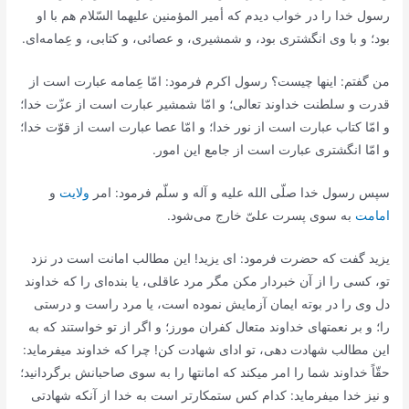
رسول خدا را در خواب دیدم كه أمیر المؤمنین علیهما السّلام هم با او
بود؛ و با وى انگشترى بود، و شمشیرى، و عصائى، و كتابى، و عِمامه‌اى.
من گفتم: اینها چیست؟ رسول اكرم فرمود: امّا عِمامه عبارت است از
قدرت و سلطنت خداوند تعالى؛ و امّا شمشیر عبارت است از عزّت خدا؛
و امّا كتاب عبارت است از نور خدا؛ و امّا عصا عبارت است از قوّت خدا؛
و امّا انگشترى عبارت است از جامع این امور.
سپس رسول خدا صلّى الله علیه و آله و سلّم فرمود: امر
ولایت
و
امامت
به سوى پسرت علىّ خارج مى‌شود.
یزید گفت كه حضرت فرمود: اى یزید! این مطالب امانت است در نزد
تو، كسى را از آن خبردار مكن مگر مرد عاقلى، یا بنده‌اى را كه خداوند
دل وى را در بوته ایمان آزمایش نموده است، یا مرد راست و درستى
را؛ و بر نعمتهاى خداوند متعال كفران مورز؛ و اگر از تو خواستند كه به
این مطالب شهادت دهى، تو اداى شهادت كن! چرا كه خداوند میفرماید:
حقّاً خداوند شما را امر میكند كه امانتها را به سوى صاحبانش برگردانید؛
و نیز خدا میفرماید: كدام كس ستمكارتر است به خدا از آنكه شهادتى