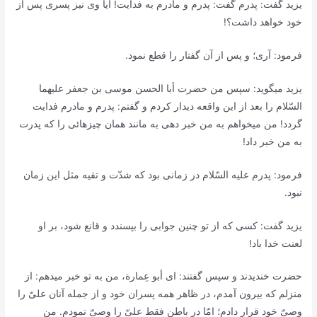
یزید گفت: پدرم گفت: پدرم و مادرم به فدایت! آیا وى نیز پسرى پس از
خود خواهد داشت؟!
فرمود: آرى؛ و پس از آن گفتار را قطع نمود.
یزید میگوید: سپس من حضرت أبا الحسن موسى بن جعفر علیهما
السّلام را بعد از این واقعه دیدار كردم و گفتم: پدرم و مادرم فدایت
گردد! من میخواهم به من خبر دهى به مانند همان چیزهائى را كه پدرت
به من خبر داد!
فرمود: پدرم علیه السّلام در زمانى بود كه شدّت و تقیه مثل این زمان
نبود.
یزید گفت: كسى كه از تو چنین جوابى را بپسندد و قانع شود، بر او
لعنت خدا باد!
حضرت خندیدند و سپس گفتند: اى أبو عِمارة، من به تو خبر میدهم: از
منزلم كه بیرون آمدم، در ظاهر همه پسران خود و از جمله آنان علىّ را
وصىّ خود قرار دادم؛ امّا در باطن فقط علىّ را وصىّ نمودم. من