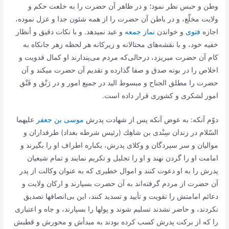
وطن و حبس نظر نمود؛ و در ظاهر آن حضرت را به خلعت حكم و
ولایت مخلّع، و در باطن آن حضرت را از همه شئون جدا و عزل نموده،
اجازه
فتوى
و خواندن
نماز جمعه
و عید نمیدهد. و با نكات دقیق و أنظار
خفیه خود، و با نقشه‌هاى محتالانه و زیركانه هر لحظه زهر جانكاه به
كام آن حضرت میریزد، درحالى‌كه مردم مى‌پندارند او كمال فدویت و
اخلاص را در بوته صدق و صفا گذارده و تقدیم آن حضرت میكند و آن
حضرت را مطلق الجناح و مبسوط الید در جمیع امور و در رَتْق و فَتْق
امور لشكرى و كشورى قرار داده است.
دوّم آنكه: به عوض آنكه پس از شهادت پدرش
موسى بن جعفر
علیهما
السّلام در زندان سِنْدى بن شاهِك (رئیس شرطه بغداد) طرفداران و
موالیان و سر سپردگان و وكلاى پدرش، یكباره اطراف او را بگیرند و
امامت او را گردن نهند و او را تجلیل و تكریم نمایند و تمام شیعیان
پدرش را به او دعوت كنند و اموال خطیرى كه به عنوان وكالت از پدر
آن حضرت از مردم گرفته‌اند به آن حضرت بسپارند و اركان ولایت و
دعائم امامتش را تقویت و تأیید و تسدید كنند، این بى‌انصافها تصدیق
نكردند، و حاضر نشدند تسلیم شوند و پولها را بسپارند، و جاه و اعتبارى
را كه از بركت پدرش كسب كرده بودند به مبدأش و محورش و قطبش