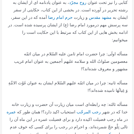
کتابی را نیز تحت عنوان
روح مجرّد
، به عنوان یادنامه ای از ایشان به
رشته تحریر در آورده است. در بخشی از این کتاب، حکایتی از سفر
ایشان به
مشهد مقدس
و زیارت
حرم امام رضا
آمده که در این سفر،
سه پرسش مهم درمورد امام رضا (ع) از ایشان پرسیده شده است. در
ادامه بخش هایی از این کتاب که مرتبط با این حکایت است را
میخوانیم:
مسأله اولَى: چرا حضرت امام ثامن علیه السّلام در میان ائمّه
معصومین صلواتُ الله و سلامه علیهم أجمعین به عنوان امام غریب
مشهور و معروف شده‌اند؟!
مسأله ثانیه: چرا در میان ائمّه علیهم السّلام ایشان به عنوان‌ غَوْث الامَّةِ
وَ غِیاثُهَا نامیده شده‌اند؟!
مسأله ثالثه: چه رابطه‌اى است میان زیارت آن حضرت و زیارت خانه
خدا كه در شهر
رجب المرجّب
استحباب اكید دارد؟! همان طور كه
عمره
در ماه رجب فضیلت اكیده دارد و براى فضیلت عمره در این ماه آن را
تالى تِلْو حجّ شمرده‌اند، و احرام در رجب را براى كسى كه خوف عدم