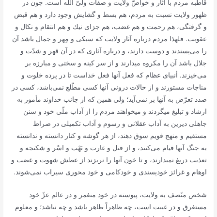
قاطبه مردم با آثار و خواصّ ولایت و صفات‌ ولىّ الله‌ است. چون در
ظهور ولایت نسبت به مردم، هم بسط و گشایش وجود دارد و هم قبض
و گرفتگى، هم رحمت و هم غضب، هم جزاى نیك و هم انتقام و نكال و
عقوبت. فلهذا مردم درباره آثار ولایت كه سبكى و مِهر و جمال باشد آن
را مى‌پسندند و دوست دارند، و درباره آثارى كه در آن قهر و شدّت و
جلال باشد آن را مكروه میدارند و از سر كینه و سختى و مبارزه بر
مى‌خیزند. أنبیاى عظام كه فعل آنها فعل خداست تا در پرده خلوت و
مناجات مستورند و از حالات درونى آنها كسى مطّلع نمى‌باشد، كسى در
صدد تعرّض به آنها بر نمى‌آید؛ ولى همین كه از جانب خداوند مأمور به
ارشاد و تبلیغ میگردند و میخواهند مردم را از آداب ملّى خود و سنن
جاهلى دیرین به آداب عقلانى و رسوم و آداب تكمیلى در صراط
مستقیم و منهج قویم سوق دهند، از هر گوشه و كنار دانسته و ندانسته
به جنگ آنها قیام مى‌كنند، و از قتل و غارت و نَهْب و اسْر و شكنجه و
تعذیب دریغ نمیدارند، و تا خون آنها را نریزند از عطش شهوت و غضب و
اوهام و غرائز خودپسندى و خودكامى و خود محورى سیراب نمى‌شوند.
شخص متّصف به ولایت، پیوسته در خود منغمر و در عالم عزّ خود
مستغرق و در غیبت است، چه ظاهراً ظاهر باشد و چه نباشد؛ و معلوم