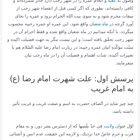
وصول به
كعبه
و انجام عمره را در شهر رجب دارد جائز شمرده‌اند و
كافى دانسته‌اند، بطورى كه اگر كسى قبل از انقضاء شهر رجب از
میقات محرم شود و به سوى بیت الله الحرام برود و عمره را بجاى
آورد گرچه در
ماه شعبان
واقع شود، این عمره او عمره رجبیه محسوب
میگردد، با آنكه میدانیم در ماه شعبان واقع شده و فقط احرام آن در
شهر رجب تحقّق یافته است؛ و این نیست مگر به جهت فضیلت اكیده و
سنّت مؤكّده اتیان عمره رجبیه؛ در زیارت امام رضا علیه السّلام هم با
تعبیرات أكیده، شدّت اهتمام و فضیلت آن را در ماه رجب بیان
میفرمایند.
پرسش اول: علت شهرت امام رضا (ع)
به امام غریب
چند چیز شاید در اتّصاف حضرت به اسم و صفت غریب و غربت تأثیر
داشته باشد:
اوّل عنوان
ولایت
فى حدّ نفْسِها كه از دسترس بشر دور، و به مقام
قرب و حرم خاصّ خدا نزدیك، و لازمه این حقیقت عدم انس و آشنائى