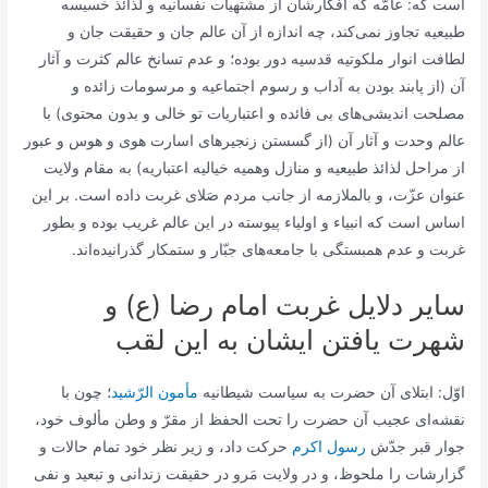
است كه: عامّه كه افكارشان از مشتهیات نفسانیه و لذائذ خسیسه
طبیعیه تجاوز نمى‌كند، چه اندازه از آن عالم جان و حقیقت جان و
لطافت انوار ملكوتیه قدسیه دور بوده؛ و عدم تسانخ عالم كثرت و آثار
آن (از پابند بودن به آداب و رسوم اجتماعیه و مرسومات زائده و
مصلحت اندیشى‌هاى بى فائده و اعتباریات تو خالى و بدون محتوى) با
عالم وحدت و آثار آن (از گسستن زنجیرهاى اسارت هوى و هوس و عبور
از مراحل لذائذ طبیعیه و منازل وهمیه خیالیه اعتباریه) به مقام ولایت
عنوان عزّت، و بالملازمه از جانب مردم صَلاى غربت داده است. بر این
اساس است كه انبیاء و اولیاء پیوسته در این عالم غریب بوده و بطور
غربت و عدم همبستگى با جامعه‌هاى جبّار و ستمكار گذرانیده‌اند.
سایر دلایل غربت امام رضا (ع) و
شهرت یافتن ایشان به این لقب
اوّل‌: ابتلاى آن حضرت به سیاست شیطانیه
مأمون الرّشید
؛ چون با
نقشه‌اى عجیب آن حضرت را تحت الحفظ از مقرّ و وطن مألوف خود،
جوار قبر جدّش
رسول اكرم
حركت داد، و زیر نظر خود تمام حالات و
گزارشات را ملحوظ، و در ولایت مَرو در حقیقت زندانى و تبعید و نفى