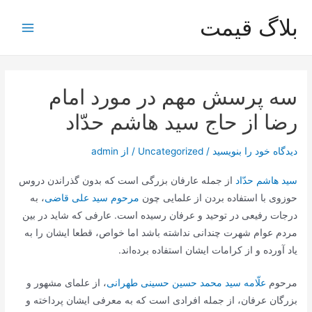
رش
بلاگ قیمت
ه
Main
حتوا
Menu
سه پرسش مهم در مورد امام
رضا از حاج سید هاشم حدّاد
دیدگاه‌ خود را بنویسید
/
Uncategorized
/ از
admin
سید هاشم حدّاد
از جمله عارفان بزرگی است که بدون گذراندن دروس
حوزوی با استفاده بردن از علمایی چون
مرحوم سید علی قاضی
، به
درجات رفیعی در توحید و عرفان رسیده است. عارفی که شاید در بین
مردم عوام شهرت چندانی نداشته باشد اما خواص، قطعا ایشان را به
یاد آورده و از کرامات ایشان استفاده برده‌اند.
مرحوم
علّامه سید محمد حسین حسینی طهرانی
، از علمای مشهور و
بزرگان عرفان، از جمله افرادی است که به معرفی ایشان پرداخته و