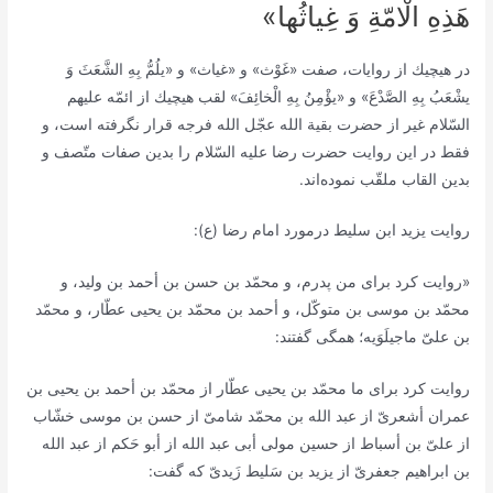
هَذِهِ الْامّةِ وَ غِیاثُها»
در هیچیك از روایات، صفت‌ «غَوْث» و «غیاث» و «یلُمُّ بِهِ الشَّعَثَ وَ
یشْعَبُ بِهِ الصَّدْعَ» و «یؤْمِنُ بِهِ الْخائِفَ» لقب هیچیك از ائمّه علیهم
السّلام غیر از حضرت بقیة الله عجّل الله فرجه قرار نگرفته است، و
فقط در این روایت حضرت رضا علیه السّلام را بدین صفات متّصف و
بدین القاب ملقّب نموده‌اند.
روایت یزید ابن سلیط درمورد امام رضا (ع):
«روایت كرد براى من پدرم، و محمّد بن حسن بن أحمد بن ولید، و
محمّد بن موسى بن متوكّل، و أحمد بن محمّد بن یحیى عطّار، و محمّد
بن علىّ ماجیلَوَیه؛ همگى گفتند:
روایت كرد براى ما محمّد بن یحیى عطّار از محمّد بن أحمد بن یحیى بن
عمران أشعرىّ از عبد الله بن محمّد شامىّ از حسن بن موسى خشّاب
از علىّ بن أسباط از حسین مولى أبى عبد الله از أبو حَكم از عبد الله
بن ابراهیم جعفرىّ از یزید بن سَلیط زَیدىّ كه گفت: