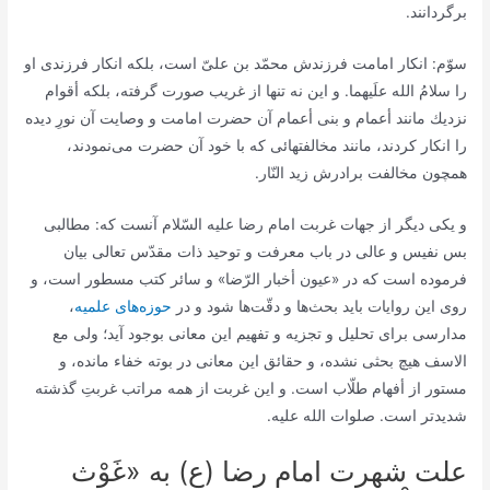
برگردانند.
سوّم: انكار امامت فرزندش محمّد بن علىّ است، بلكه انكار فرزندى او
را سلامُ الله علَیهما. و این نه تنها از غریب صورت گرفته، بلكه أقوام
نزدیك مانند أعمام و بنى أعمام آن حضرت امامت و وصایت آن نورِ دیده
را انكار كردند، مانند مخالفتهائى كه با خود آن حضرت مى‌نمودند،
همچون مخالفت برادرش زید النّار.
و یكى دیگر از جهات غربت امام رضا علیه السّلام آنست كه: مطالبى
بس نفیس و عالى در باب معرفت و توحید ذات مقدّس تعالى بیان
فرموده است كه در «عیون أخبار الرّضا» و سائر كتب مسطور است، و
روى این روایات باید بحث‌ها و دقّت‌ها شود و در
حوزه‌هاى علمیه
،
مدارسى براى تحلیل و تجزیه و تفهیم این معانى بوجود آید؛ ولى مع
الاسف هیچ بحثى نشده، و حقائق این معانى در بوته خفاء مانده، و
مستور از أفهام طلّاب است. و این غربت از همه مراتب غربتِ گذشته
شدیدتر است. صلوات الله علیه.
علت شهرت امام رضا (ع) به «غَوْث