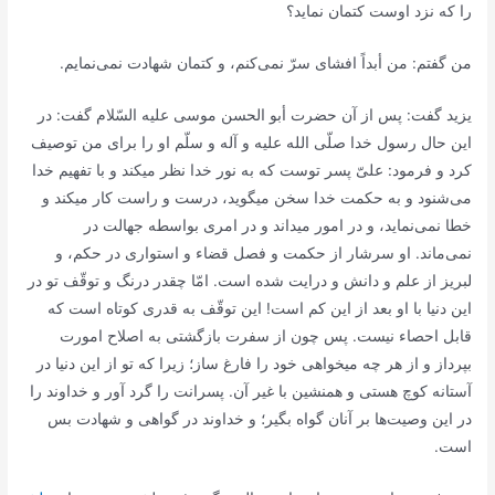
را كه نزد اوست كتمان نماید؟
من گفتم: من أبداً افشاى سرّ نمى‌كنم، و كتمان شهادت نمى‌نمایم.
یزید گفت: پس از آن حضرت أبو الحسن موسى علیه السّلام گفت: در
این حال رسول خدا صلّى الله علیه و آله و سلّم او را براى من توصیف
كرد و فرمود: علىّ پسر توست كه به نور خدا نظر میكند و با تفهیم خدا
مى‌شنود و به حكمت خدا سخن میگوید، درست و راست كار میكند و
خطا نمى‌نماید، و در امور میداند و در امرى بواسطه جهالت در
نمى‌ماند. او سرشار از حكمت و فصل قضاء و استوارى در حكم، و
لبریز از علم و دانش و درایت شده است. امّا چقدر درنگ و توقّف تو در
این دنیا با او بعد از این كم است! این توقّف به قدرى كوتاه است كه
قابل احصاء نیست. پس چون از سفرت بازگشتى به اصلاح امورت
بپرداز و از هر چه میخواهى خود را فارغ ساز؛ زیرا كه تو از این دنیا در
آستانه كوچ هستى و همنشین با غیر آن. پسرانت را گرد آور و خداوند را
در این وصیت‌ها بر آنان گواه بگیر؛ و خداوند در گواهى و شهادت بس
است.