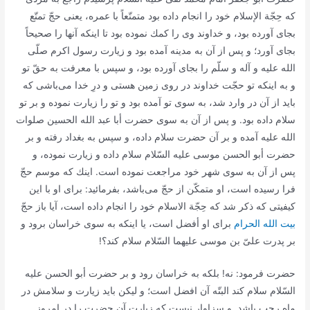
كه حِجّة الإسلام خود را انجام داده بود متمتّعاً با عمره، یعنى حجّ تمتّع‌
بجاى آورده بود، و خداوند وى را كمك نموده بود تا اینكه آنها را صحیحاً
بجاى آورد؛ و پس از آن به مدینه آمده بود و زیارت رسول اكرم صلّى
الله علیه و آله و سلّم را بجاى آورده بود، و سپس با معرفت به حقّ تو
و به اینكه تو حجّت خداوند در روى زمین هستى و درِ خدا مى‌باشى كه
باید از آن در وارد شد، به سوى تو آمده بود و تو را زیارت نموده و بر تو
سلام داده بود. و پس از آن به سوى حضرت أبا عبد الله الحسین صلوات
الله علیه آمده و بر آن حضرت سلام داده، و سپس به بغداد رفته و بر
حضرت أبو الحسن موسى علیه السّلام سلام داده و زیارت نموده، و
پس از آن به سوى شهر خود مراجعت نموده است. اینك كه موسم حجّ
فرا رسیده است، او متمكّن از حجّ مى‌باشد، بفرمائید: براى او با این
كیفیتى كه ذكر شد كه حِجّة الاسلام خود را انجام داده است، آیا باز حجّ
بیت الله الحرام
براى او أفضل است، یا اینكه به سوى خراسان برود و
بر پدرت علىّ بن موسى علیهما السّلام سلام كند؟!
حضرت فرمود: نه! بلكه به خراسان رود و بر حضرت أبو الحسن علیه
السّلام سلام كند البتّه آن افضل است؛ و لیكن باید زیارت و سلامش در
ماه رجب باشد. و سزاوار نیست كه زیارت آن حضرت را در امروز