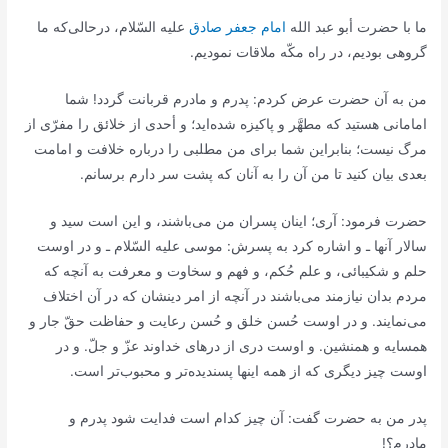
ما با حضرت أبو عبد الله
امام جعفر صادق
علیه السّلام، درحالى‌كه ما
گروهى بودیم، در راه مكّه ملاقات نمودیم.
من به آن حضرت عرض كردم: پدرم و مادرم قربانت گردد! شما
امامانى هستید كه مطهَّر و پاكیزه شده‌اید؛ و أحدى از خلائق را مفرّى از
مرگ نیست؛ بنابراین شما براى من مطلبى را درباره خلافت و امامت
بعدى بیان كنید تا من آن را به آنان كه پشت سر دارم برسانم.
حضرت فرمود: آرى؛ اینان پسران من مى‌باشند، و این است سید و
سالار آنها ـ و اشاره كرد به پسرش: موسى علیه السّلام ـ و در اوست
حلم و شكیبائى، و علم حُكم‌، و فهم و سخاوت و معرفت به آنچه كه
مردم بدان نیازمند مى‌باشند در آنچه از امر دینشان كه در آن اختلاف
مى‌نمایند. و در اوست حُسن خلق و حُسن رعایت و حفاظت حقّ جار و
همسایه و همنشین. و اوست درى از درهاى خداوند عزّ و جلّ. و در
اوست چیز دیگرى كه از همه اینها پسندیده‌تر و محبوب‌تر است.
پدر من به حضرت گفت: آن چیز كدام است فدایت شود پدرم و
مادرم؟!