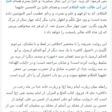
پس فرمود: اى یزید، مرا در این سال میگیرند؛ و علىّ پسرم همنام
علىّ
ابن أبى طالب علیه السّلام
است و همنام علىّ بن الحسین علیهما
السّلام، كه به او فهم و علم و نصرت و رداى عظمت أمیر المؤمنین داده
شده است؛ و وى حقّ تكلّم و اظهار ندارد مگر آنكه چهار سال از مرگ
هارون بگذرد. چون چهار سال سپرى شد، از او هر چه میخواهى بپرس
كه إن شاء الله تعالى پاسخت را خواهد داد.»
این روایت شریفه را با مختصر اختلافى در لفظ و با تتمّه‌اى، مرحوم
كُلَینىّ در «اصول كافى» با یك سند دیگر از أبو الحكم ارمنىّ، و أبو
الحكم ارمنىّ با دو سند (همان سند «عیون» و سندى دیگر) از یزید بن
سَلیط روایت كرده است‌1 و شایان مراجعه است؛ و در «إثبات الهُداة»
به سه روایت جدا، از حضرت صادق و از حضرت موسى بن جعفر
علیهما السّلام تقطیع نموده و در دو باب اختصار آن را ذكر كرده است.
رابطه میان زیارت امام رضا (ع) و زیارت خانه خدا در ماه رجب در
«کافی» جلد 4، فروع، کتاب الحجّ و المزار، از امام محمد تقی (ع) آمده
است که: «روایت میكند أبو على اشعرى از حَسن بن على كوفىّ از
حسین بن سَیف از محمّد بن أسلم از محمّد بن سلیمان كه گفت: من از
حضرت أبو جعفر امام محمّد تقىّ علیه السّلام پرسیدم راجع به مردى