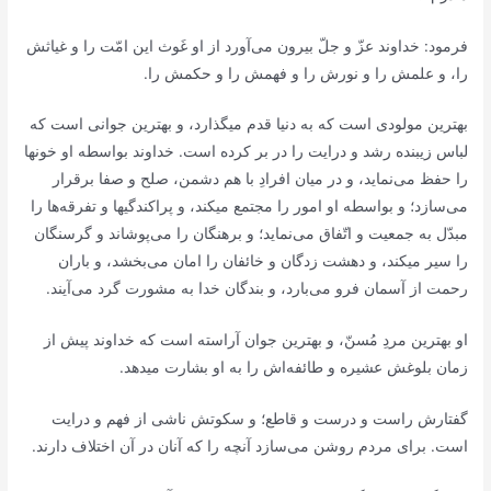
فرمود: خداوند عزّ و جلّ بیرون مى‌آورد از او غَوث‌ این امّت را و غیاثش
را، و علمش را و نورش را و فهمش را و حكمش‌ را.
بهترین مولودى است كه به دنیا قدم میگذارد، و بهترین جوانى است كه
لباس زیبنده رشد و درایت را در بر كرده است. خداوند بواسطه او خونها
را حفظ مى‌نماید، و در میان افرادِ با هم دشمن، صلح و صفا برقرار
مى‌سازد؛ و بواسطه او امور را مجتمع میكند، و پراكندگیها و تفرقه‌ها را
مبدّل به جمعیت و اتّفاق مى‌نماید؛ و برهنگان را مى‌پوشاند و گرسنگان
را سیر میكند، و دهشت زدگان و خائفان را امان مى‌بخشد، و باران
رحمت از آسمان فرو مى‌بارد، و بندگان خدا به مشورت گرد مى‌آیند.
او بهترین مردِ مُسنّ، و بهترین جوان آراسته است كه خداوند پیش از
زمان بلوغش عشیره و طائفه‌اش را به او بشارت میدهد.
گفتارش راست و درست و قاطع؛ و سكوتش ناشى از فهم و درایت
است. براى مردم روشن مى‌سازد آنچه را كه آنان در آن اختلاف دارند.