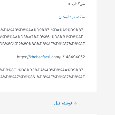
می‌گذارد.»
سکته در تابستان
%B3%DA%A9%D8%AA%D9%87-%DA%A9%D9%87-
3%D8%AA%D8%A7%D9%86-%D8%B1%D8%AE-
DB%8C%E2%80%8C%D8%AF%D9%87%D8%AF
https://
khabarfarsi
.com/u/148494052
%B9%DB%8C-%D8%B3%DA%A9%D8%AA%D9%87-
A%D8%A7%D9%86-%D8%AF%D9%87%D8%AF
راهبری
→
نوشته قبل
نوشته