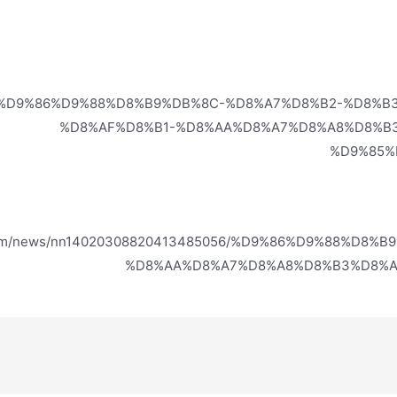
6526/%D9%86%D9%88%D8%B9%DB%8C-%D8%A7%D8%B2-%D8
%D8%AF%D8%B1-%D8%AA%D8%A7%D8%A8%D8%B
%D9%85%
om/news/nn14020308820413485056/%D9%86%D9%88%D8
%D8%AA%D8%A7%D8%A8%D8%B3%D8%A