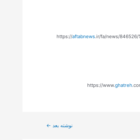
https://
aftabnews
.ir/fa/news/84
https://www.
ghatreh
.c
نوشته بعد
←