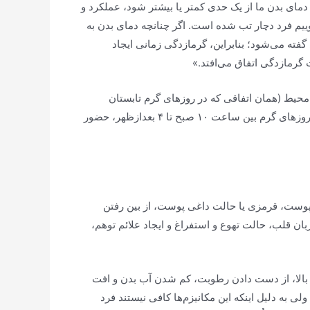
 دمای بدن ما از یک حدی کمتر یا بیشتر شود، عملکرد و
 اگر مقدار این دما از ۳۷.۸ درجه افزایش پیدا کند، ما می‌گوییم فرد دچار تب شده است. اگر چنانچه دمای بدن به
 گفته می‌شود؛ بنابراین، گرمازدگی زمانی ایجاد
 گرمازدگی اتفاق می‌افتد.»
یط (همان اتفاقی که در روز‌های گرم تابستان
می‌افتد)، کار کردن و ورزش در محیط باز و پر رطوبت، کم‌آبی، فقدان جریان هوا، قرار گرفتن در معرض نور خورشید – به‌ویژه در روز‌های گرم بین ساعت ۱۰ صبح تا ۴ بعدازظهر، حضور
وست، قرمزی یا حالت داغی پوست، از بین رفتن
ن قلب، حالت تهوع و استفراغ و ایجاد علائم توهم،
بالا، از دست دادن رطوبت، کم شدن آب بدن و افت
به دلیل اینکه این مکانیزم‌ها کافی نیستند فرد