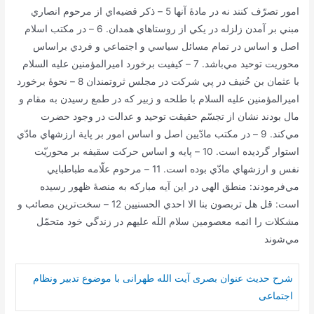
امور تصرّف كنند نه در مادۀ آنها 5 – ذكر قضيه‌اي از مرحوم انصاري
مبني بر آمدن زلزله در يكي از روستاهاي همدان. 6 – در مكتب اسلام
اصل و اساس در تمام مسائل سياسي و اجتماعي و فردي براساس
محوريت توحيد مي‌باشد. 7 – كيفيت برخورد اميرالمؤمنين عليه السلام
با عثمان بن حُنيف در پي شركت در مجلس ثروتمندان 8 – نحوۀ برخورد
اميرالمؤمنين عليه السلام با طلحه و زبير كه در طمع رسيدن به مقام و
مال بودند نشان از تجسّم حقيقت توحيد و عدالت در وجود حضرت
مي‌كند. 9 – در مكتب مادّیین اصل و اساس امور بر پاية ارزشهاي مادّي
استوار گردیده است. 10 – پايه و اساس حركت سقيفه بر محوريّت
نفس و ارزشهاي مادّي بوده است. 11 – مرحوم علّامه طباطبايي
مي‌فرمودند: منطق الهي در اين آيه مباركه به منصۀ ظهور رسيده
است: قل هل تربصون بنا الا احدي الحسنيین 12 – سخت‌ترين مصائب و
مشكلات را ائمه معصومين سلام اللَه عليهم در زندگي خود متحمّل
مي‌شوند
شرح حدیث عنوان بصری آیت الله طهرانی با موضوع تدبیر ونظام
اجتماعی