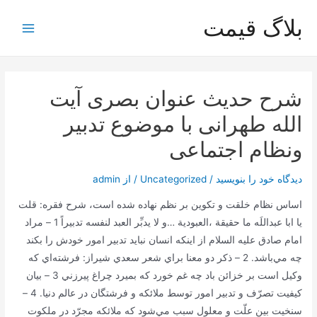
رش
بلاگ قیمت
ه
Main
حتوا
Menu
شرح حدیث عنوان بصری آیت
الله طهرانی با موضوع تدبیر
ونظام اجتماعی
دیدگاه‌ خود را بنویسید
/
Uncategorized
/ از
admin
اساس نظام خلقت و تكوين بر نظم نهاده شده است، شرح فقره: قلت
يا ابا عبداللَه ما حقيقة ،العبودية …و لا يدبِّر العبد لنفسه تدبيراً 1 – مراد
امام صادق عليه السلام از اينكه انسان نبايد تدبير امور خودش را بكند
چه مي‌باشد. 2 – ذكر دو معنا براي شعر سعدي شيراز: فرشته‌اي كه
وكيل است بر خزائن باد چه غم خورد كه بميرد چراغ پيرزني 3 – بيان
كيفيت تصرّف و تدبير امور توسط ملائكه و فرشتگان در عالم دنيا. 4 –
سنخيت بين علّت و معلول سبب مي‌شود كه ملائكه مجرّد در ملكوت