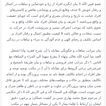
نعمةٍ فمِن اللَه 5 بیان انگيزه افراد از ريا و خودنمايي و مباهات در اعمال
و رفتار خويش 6 حذف وقايع تاريخي و پوشاندن نقائص و كاستي‌هاي
افراد خيانت به تاريخ و وجدان بشري و افرادي است كه جوياي حقيقت
و واقع مي‌باشند 7 تعريف و بيان فضائل افراد نبايد خلاف واقع و به
نحوي باشد كه موجب انحراف مسير و سرنوشت افراد در حركت به
سمت سعادت و تعالي باشد 8 كيفيت تطبيق اعمال و رفتار افراد بر
اساس تكليف و رضاي الهي و عدم آلودگي به مراء و مباهات در زندگي
بيان مراتب مباهات و چگونگي مقابله با آن. شرح فقره: واذا اشتغل
العبد بما اَمَرَه اللَه تعالی ونهاه لا یتفرغ منهما الي المراء و المباهاة مع
الناس. 1 ذكر مراتب فخر فروشي و مباهات و بيان طريقۀ ناصحيح و
غيرشرعي برخي گروه‌ها براي مقابله با آن 2 در مكتب توحيد توجه و
نظر افراد در انجام تكاليف فقط بايد به سمت پروردگار بوده و از انجام
تكاليف منطبق بر حالات و موقعيت‌هاي مختلف دوري كند 3 تفريق قائل
شدن ميان وجود پروردگار در جلوت و خلوت و در باطن و ظاهر شرك و
عين ثنويت است، هواللَه في السماء اله و في الارض اله 4 ذكر حكايتي
از مرحوم شيخ محمد بهاري مبني بر كيفيت عملكرد و برخورد دقیق
ايشان در ارتباط با طلبۀ بيمار 5 يكي از مسائل بسيار مهم در مكتب