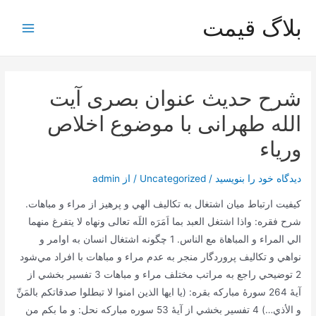
رش
بلاگ قیمت
ه
Main
حتوا
Menu
شرح حدیث عنوان بصری آیت
الله طهرانی با موضوع اخلاص
وریاء
دیدگاه‌ خود را بنویسید
/
Uncategorized
/ از
admin
كيفيت ارتباط ميان اشتغال به تكاليف الهي و پرهيز از مراء و مباهات.
شرح فقره: واذا اشتغل العبد بما اَمَرَه اللَه تعالی ونهاه لا یتفرغ منهما
الي المراء و المباهاة مع الناس. 1 چگونه اشتغال انسان به اوامر و
نواهي و تكاليف پروردگار منجر به عدم مراء و مباهات با افراد مي‌شود
2 توضيحي راجع به مراتب مختلف مراء و مباهات 3 تفسير بخشي از
آيۀ 264 سورۀ مبارکه بقره: (يا ايها الذين امنوا لا تبطلوا صدقاتكم بالمَنِّ
و الأذي…) 4 تفسير بخشي از آيۀ 53 سوره مبارکه نحل: و ما بكم من