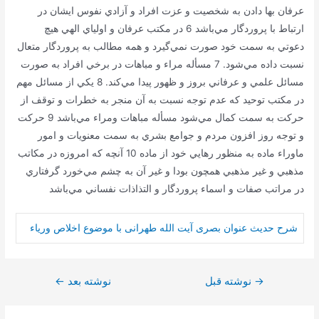
عرفان بها دادن به شخصيت و عزت افراد و آزادي نفوس ايشان در
ارتباط با پروردگار مي‌باشد 6 در مكتب عرفان و اولياي الهي هيچ
دعوتي به سمت خود صورت نمي‌گيرد و همه مطالب به پروردگار متعال
نسبت داده مي‌شود. 7 مسأله مراء و مباهات در برخي افراد به صورت
مسائل علمي و عرفاني بروز و ظهور پيدا مي‌كند. 8 يكي از مسائل مهم
در مكتب توحيد كه عدم توجه نسبت به آن منجر به خطرات و توقف از
حركت به سمت كمال مي‌شود مسأله مباهات ومراء مي‌باشد 9 حركت
و توجه روز افزون مردم و جوامع بشري به سمت معنويات و امور
ماوراء ماده به منظور رهايي خود از ماده 10 آنچه كه امروزه در مكاتب
مذهبي و غير مذهبي همچون بودا و غير آن به چشم مي‌خورد گرفتاري
در مراتب صفات و اسماء پروردگار و التذاذات نفساني مي‌باشد
شرح حدیث عنوان بصری آیت الله طهرانی با موضوع اخلاص وریاء
→
راهبری
نوشته قبل
نوشته بعد
←
نوشته