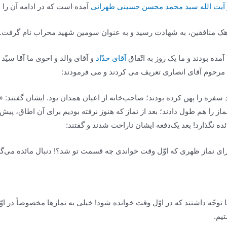
آیت الله سید محمد محسن حسینی طهرانی
آمده است که در ادامه آن را م
آمده بودند و ما یک روز به اتّفاق
آقای حدّاد
و آقای والد و اخوی ما آقا سیّ
ت مرحوم آقای انصاری تعریف می کردند و می فرمودند:
 سفره را پهن کرده بودند؛ صاحب‌خانه از اعیان همدان بود. ایشان گفتند:
نماز را هم طول دادند؛ بعد از نماز که هنوز نرفته بودیم برای آن اطاق، پیش 
ئده نگذارد! بعد یک‌دفعه ایشان ناراحت شدند و گفتند:
 برای نماز ظهری که اوّل وقت خواندی چه قسمت تو شد؟! دنبال مائده می‌
توجّه داشتند که در اوّل وقت خوانده شود! خیلی به نمازها مخصوصاً در اوّل 
یم.