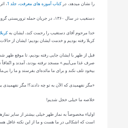
را نشان میدهد، در
کتاب آموزه های معرفت، جلد 1
، اثر
دستغیب در سال ۱۳۶۰، در جریان حمله تروریستی گروهک منافقین، به شهادت رسید و به عنوان سومین شهید محراب نام گرفت.
خدا مرحوم آقای دستغیب را رحمت کند، ایشان به
کربلا
کربلا رفته بودیم و خدمت ایشان بودیم؛ ایشان از حالا
قبل از ظهر با ایشان جایی رفته بودیم، تا موقع ظهر شد
صرف غذا می‌آییم.» مسجد نرفته بودند، آمدند و اتّفاقاً 
بیخود تلف نکند و برای ما مائده‌ای بفرستد و ما را بی‌ما
«مگر نفهمیدی که الآن به تو چه دادند؟! مگر نفهمیدی
خلاصه ما خیلی خجل شدیم!
اولیاء مخصوصاً به نماز ظهر خیلی بیشتر از سایر نمازها 
است که اشکالی در ما هست و ما از این نکته غافل هست