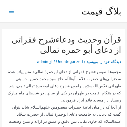
رش
بلاگ قیمت
ه
Main
حتوا
Menu
قرآن وحدیث ودعاءشرح فقراتی
از دعای أبو حمزه ثمالی
دیدگاه‌ خود را بنویسید
/
Uncategorized
/ از
admin
مجموعۀ نفیس «شرح فقراتی از دعای ابوحمزۀ ثمالی» متن پیاده شدۀ
سخنرانی‌های حضرت علامه آیة‌اللَه حاج سید محمد حسین حسینی
طهرانی قدّس‌اللَه‌سرّه پیرامون «شرح دعای ابوحمزۀ ثمالی» می‌باشد
که در هنگام اقامت در طهران در یکی از سالها، در شب‌های ماه مبارک
رمضان در مسجد قائم ایراد فرمودند.
از آنجا که در میان ادعیۀ حضرات معصومین علیهم‌السلام شاید بتوان
گفت که دعایی به جامعیت دعای ابوحمزۀ ثمالی از حضرت سجّاد
علیه‌السلام که حاوی نکاتی بس دقیق و عمیق در ارائه و تبیین وضعیت