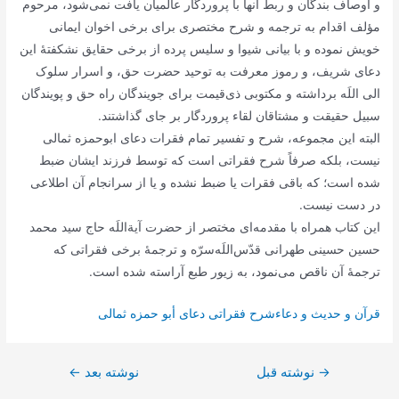
و اوصاف بندگان و ربط آنها با پروردگار عالمیان یافت نمی‌شود، مرحوم
مؤلف اقدام به ترجمه و شرح مختصری برای برخی اخوان ایمانی
خویش نموده و با بیانی شیوا و سلیس پرده از برخی حقایق نشکفتۀ این
دعای شریف، و رموز معرفت به توحید حضرت حق، و اسرار سلوک
الی اللَه برداشته و مکتوبی ذی‌قیمت برای جویندگان راه حق و پویندگان
سبیل حقیقت و مشتاقان لقاء پروردگار بر جای گذاشتند.
البته این مجموعه، شرح و تفسیر تمام فقرات دعای ابوحمزه ثمالی
نیست، بلکه صرفاً شرح فقراتی است که توسط فرزند ایشان ضبط
شده است؛ که باقی فقرات یا ضبط نشده و یا از سرانجام آن اطلاعی
در دست نیست.
این کتاب همراه با مقدمه‌ای مختصر از حضرت آیة‌اللَه حاج سید محمد
حسین حسینی طهرانی قدّس‌اللَه‌سرّه و ترجمۀ برخی فقراتی که
ترجمۀ آن ناقص می‌نمود، به زیور طبع آراسته شده است.
قرآن و حدیث و دعاءشرح فقراتی دعای أبو حمزه ثمالی
→
راهبری
نوشته قبل
نوشته بعد
←
نوشته