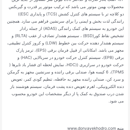
محصولات بهمن موتور می باشد که ترکیب موتور پر قدرت و گیربکس
دو کلاچه تر با سیستم های کنترل کشش (TCS) و پایداری ESC))
رانندگی لذت بخش و ایمنی را برای سرنشین فراهم می سازد. همچنین
این خودرو به سیستم های کمک رانندگی (ADAS) از جمله رادار
تشخیص نقاط کور(BSD) ، سیستم هشدار تصادف از عقب (RLTA) و
سیستم هشدار دهنده حرکت بین خطوط (LDW) و کروز کنترل تطبیقی،
مجهز می باشد. امکاناتی از قبیل فرمان برقی (EPS)، ترمز پارک
برقی (EPB)، سیستم کنترل حرکت خودرو در سربالایی (HAC) و
حرکت خودرو در سرازیری ((HDC، نمایش لحظه ای فشار باد تایرها (
TPMS)، 6 کیسه هوا، صندلی برقی راننده و سرنشین مجهز به گرمکن
و سرد کن، صندلی راننده مجهز به حافظه، تنظیم گودی کمر، تعویض
دنده الکترونیکی، اهرم تعویض دنده پشت فرمان، سیستم هوشمند باز
شدن درب صندوق به کمک پا از دیگر مشخصات این خودرو محسوب
می شود.
منیع www.donyayekhodro.com