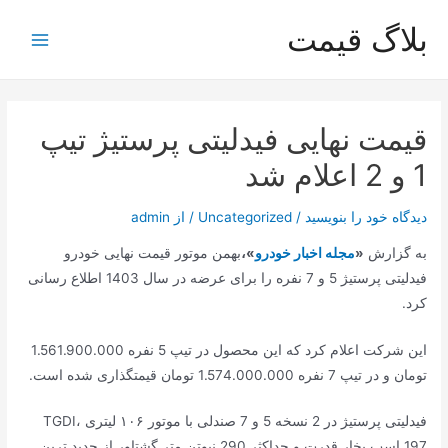
رش
بلاگ قیمت
ه
Main
حتوا
Menu
قیمت نهایی فیدلیتی پرستیژ تیپ
1 و 2 اعلام شد
دیدگاه‌ خود را بنویسید
/
Uncategorized
/ از
admin
به گزارش
«
مجله اخبار خودرو
»،
بهمن موتور قیمت نهایی خودرو
فیدلیتی پرستیژ 5 و 7 نفره را برای عرضه در سال 1403 اطلاع رسانی
کرد.
این شرکت اعلام کرد که این محصول در تیپ 5 نفره 1.561.900.000
تومان و در تیپ 7 نفره 1.574.000.000 تومان قیمتگذاری شده است.
فیدلیتی پرستیژ در 2 نسخه 5 و 7 صندلی با موتور ۱۰۶ لیتری TGDI،
197 اسب بخار قدرت و حداکثر 290 نیوتن متر گشتاور از جدید ترین