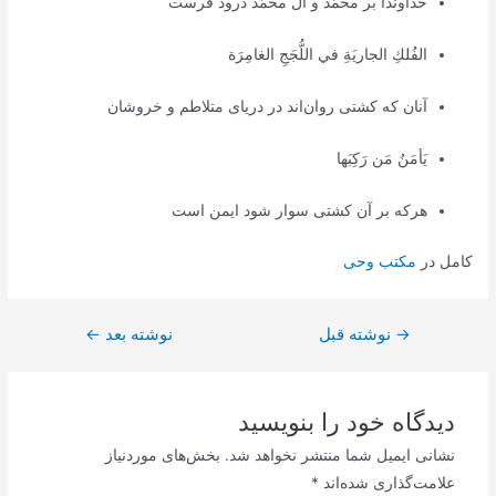
خداوندا بر محمّد و آل محمّد درود فرست
الفُلكِ الجاريَةِ في اللُّجَجِ الغامِرَة
آنان که کشتی روان‌اند در دریای متلاطم و خروشان
يَأمَنُ مَن رَكِبَها
هرکه بر آن کشتی سوار شود ایمن است
کامل در
مکتب وحی
→
راهبری
نوشته قبل
نوشته بعد
←
نوشته
دیدگاه‌ خود را بنویسید
نشانی ایمیل شما منتشر نخواهد شد.
بخش‌های موردنیاز
علامت‌گذاری شده‌اند
*