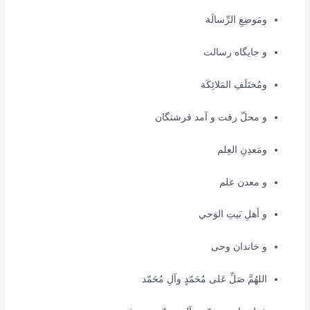
ومَوضِعِ الرِّسالَة
و جایگاه رسالت
ومُختَلَفِ المَلائِكَة
و محلّ رفت و آمد فرشتگان
ومَعدِنِ العِلم
و معدن علم
و أهلِ بَيتِ الوَحي
و خاندان وحی
اللهُمَّ صَلِّ عَلى مُحَمّدٍ وآلِ مُحَمّد