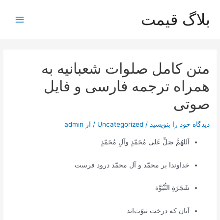
رش
بلاگ قیمت
ه
Main
حتوا
Menu
متن کامل صلوات شعبانیه به
همراه ترجمه فارسی و فایل
صوتی
دیدگاه‌ خود را بنویسید
/
Uncategorized
/ از
admin
اَللهُمَّ صَلِّ عَلى مُحَمّدٍ وآلِ مُحَمّدٍ
خداوندا بر محمّد و آل محمّد درود فرست
شَجَرَةِ النُّبُوَّة
آنان که درخت نبوّت‌اند