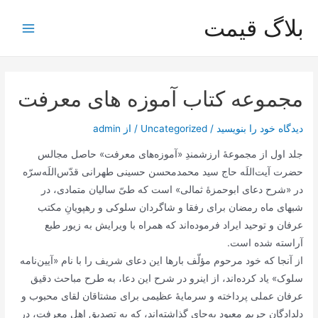
رش
بلاگ قیمت
ه
Main
حتوا
Menu
مجموعه کتاب آموزه های معرفت
دیدگاه‌ خود را بنویسید
/
Uncategorized
/ از
admin
جلد اول از مجموعۀ ارزشمندِ «آموزه‌های معرفت» حاصل مجالس
حضرت آیت‌اللَه حاج سید محمدمحسن حسینی طهرانی قدّس‌اللَه‌سرّه
در «شرح دعای ابوحمزۀ ثمالی» است که طیّ سالیان متمادی، در
شبهای ماه رمضان برای رفقا و شاگردان سلوکی و رهپویانِ مکتب
عرفان و توحید ایراد فرموده‌اند که همراه با ویرایش به زیور طبع
آراسته شده است.
از آنجا که خود مرحوم مؤلّف بارها این دعای شریف را با نام «آیین‌نامه
سلوک» یاد کرده‌اند، از اینرو در شرح این دعا، به طرح مباحث دقیق
عرفان عملی پرداخته و سرمایۀ عظیمی برای مشتاقان لقای محبوب و
دلدادگان حریم معبود به‌جای گذاشته‌اند، که به تصدیق اهل معرفت، در