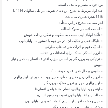
نوع خود بی‌نظیر و بی‌بدیل است.
جلد اول مربوط به شرح این دعای شریف در طی سالهای 1414 تا
1416 هجری‌قمری می‌باشد.
اهم مطالب مندرج در این مجلّد:
• اهمیت ادب در سلوک‌الی‌اللَه
• تأکید اولیای‌الهی نسبت به سکوت و تفکر در ذات خویش
• جایگاه عقل و حجّیّت آن، در مواجهه با دستورات اولیای‌الهی
• اهمیّت فهم و ادراک ظرافت‌های سلوکی
• لزوم آمادگی سالک برای امتحانات و ابتلائات
• نزدیکی به پروردگار بر اساس میزان اعتراف انسان به فقر و نیاز
خویش
• خلوص و حال فقر، عمود خیمۀ سالک
• لزوم خالی‌بودن ذهن و صفای ضمیر جهت حضور نزد اولیای‌الهی
• اولیای‌الهی مجرای نزول مشیّت پروردگار
• آینۀ وجود اولیای‌الهی، نشان‌دهندۀ باطن انسان‌ها
• حالت پدرانۀ اولیای‌الهی نسبت به جمیع انسان‌ها
• دلیل وحشت افراد از شنیدن کلمات توحیدی اولیای‌الهی
• کیفیت دعای بنده و اجابت پروردگار