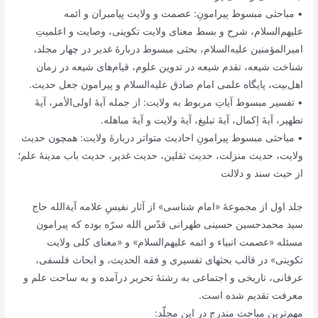
• مباحثی مبسوط پیرامونِ: عصمت و ولایت پیامبران و ائمه
علیهم‌السلام، شرح و بسط معنای ولایت تکوینی، وصایت و اعلمیتِ
امیرالمؤمنین علیه‌السلام، بحثی مبسوط دربارۀ غدیر در چهار مجلد،
شناخت شیعه، تقدم شیعه در تدوین علوم، قیام‌های شیعه در زمان
اهل‌بیت، پایگاه علمی امام صادق علیه‌السلام و پیرامون جعل حدیث.
• تفسیر مبسوط آیاتِ مربوط به ولایت: از جمله آیۀ اولی‌الأمر، آیۀ
تطهیر، آیۀ اِکمال، آیۀ تبلیغ، آیۀ ولایت و آیۀ مباهله.
• مباحثی مبسوط پیرامونِ احادیث متواتر دربارۀ ولایت: همچون حدیث
ولایت، حدیث منزلت، حدیث ثقلین، حدیث غدیر، حدیث باب مدینۀ علم؛
از حیث سند و دلالت
جلد اول از مجموعۀ «امام شناسی» از آثار نفیسِ علامه آیة‌الله حاج
سید محمد‌حسین حسینی طهرانی قدّس الله سرّه بوده که پیرامون
مسئله «عصمت انبیاء و ائمه علیهم‌السلام» و «معنای کلی ولایت
تکوینی» در قالب بحثهای تفسیری و فقه الحدیث، و ابحاث فلسفی،
عرفانی، تاریخی و اجتماعی به رشتۀ تحریر درآمده و به ساحت علم و
معرفت تقدیم شده است.
مهم‌ترین مباحث مندرج در این مجلّد: