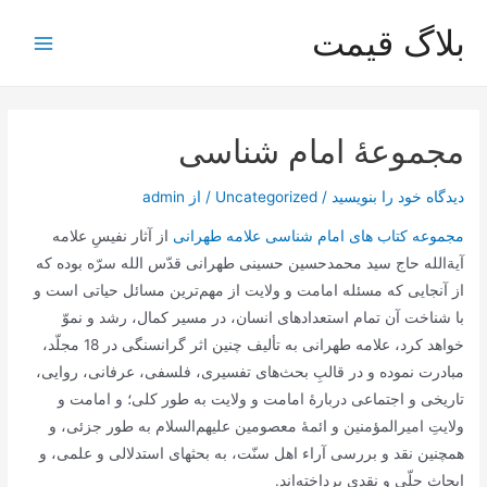
رش
بلاگ قیمت
ه
Main
حتوا
Menu
مجموعۀ امام شناسی
دیدگاه‌ خود را بنویسید
/
Uncategorized
/ از
admin
مجموعه کتاب های امام شناسی علامه طهرانی
از آثار نفیسِ علامه
آیة‌الله حاج سید محمد‌حسین حسینی طهرانی قدّس الله سرّه بوده که
از آنجایی که مسئله امامت و ولایت از مهم‌ترین مسائل حیاتی است و
با شناخت آن تمام استعدادهای انسان، در مسیر کمال، رشد و نموّ
خواهد کرد، علامه طهرانی به تألیف چنین اثر گرانسنگی در 18 مجلّد،
مبادرت نموده و در قالبِ بحث‌های تفسیری، فلسفی، عرفانی، روایی،
تاریخی و اجتماعی دربارۀ امامت و ولایت به طور کلی؛ و امامت و
ولایتِ امیرالمؤمنین و ائمۀ معصومین علیهم‌السلام به طور جزئی، و
همچنین نقد و بررسی آراء اهل سنّت، به بحثهای استدلالی و علمی، و
ابحاث حلّی و نقدی پرداخته‌اند.