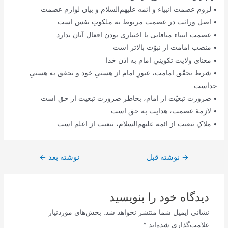
• لزوم عصمت انبیاء و ائمه علیهم‌السلام و بیان لوازم عصمت
• اصل وراثت در عصمت مربوط به ملکوتِ نفس است
• عصمت انبیاء منافاتی با اختیاری بودن افعال آنان ندارد
• منصب امامت از نبوّت بالاتر است
• معنای ولایت تکوینیِ امام به اذن خدا
• شرط تحقّق امامت، عبورِ امام از هستیِ خود و تحقق به هستیِ
خداست
• ضرورت تبعیّت از امام، بخاطر ضرورت تبعیت از حق است
• لازمۀ عصمت، هدایت به حق است
• ملاکِ تبعیت از ائمه علیهم‌السلام، تبعیت از اعلم است
→
راهبری
نوشته قبل
نوشته بعد
←
نوشته
دیدگاه‌ خود را بنویسید
نشانی ایمیل شما منتشر نخواهد شد.
بخش‌های موردنیاز
علامت‌گذاری شده‌اند
*