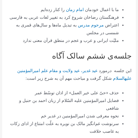
ما با اعمال خودمان
امام زمان
را کنار زده‌ایم
فرهنگستان رضاخان شروع کرد به تغییر لغات عربی به فارسی
اعتراض
مرحوم مدرس
به تبدیل ماه‌ها و سال‌های قمری به
شمسی در مجلس
ملیّت ایرانی و عرب و عجم در منطق قرآن معنی ندارد
جلسه‌ی ششم سالک آگاه
این جلسه درمورد
عید غدیر، عید ولایت و مقام علم امیرالمؤمنین
علیه‏السلام
شکل گرفت و مباحث مهم آن به شرح زیر است:
حذف «حیّ علی خیر العمل» از اذان توسّط عمر
فضایل امیرالمؤمنین علیه السّلام از زبان احمد بن حنبل و
شافعی
نحوه معرفی شدن امیرالمؤمنین در غدیر خم
سرنوشت غم‌انگیز مالک بن نویره به علّت امتناع از ادای زکات
به غاصب خلافت