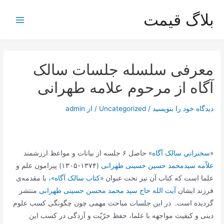
رش
بلاگ قیمت
ه
Main
حتوا
Menu
معرفی سلسله جلسات سالک
آگاه از مرحوم علامه طهرانی
دیدگاه‌ خود را بنویسید
/
Uncategorized
/ از
admin
«
سخنراني سالک آگاه
» حاصل ۶ جلسه از بیانات و مواعظ ارزشمند
علاّمه سیدمحمد حسین حسینی طهرانی
(۱۳۷۴-۱۳۰۵) پیرامون علم و
علما است که کتاب آن نیز تحت عنوان
«کتاب سالک آگاه»،
با مقدمه‌ی
فرزند ایشان
آیت الله حاج سید محمد محسن حسینی طهرانی
منتشر
گردیده است. در این جلسات مباحث مهمی چون چگونگی کسب علوم
دینی و کیفیت مواجهه با علما، حفظ حرّیّت و آزدگی در کسب این