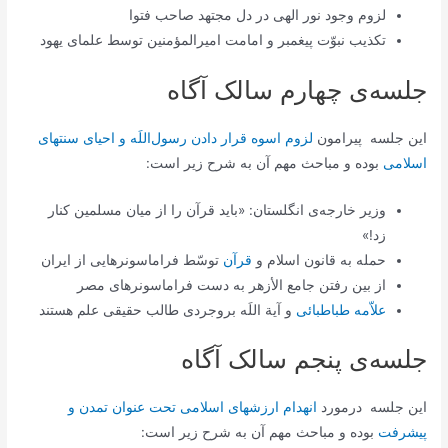
لزوم وجود نور الهی در دل مجتهد صاحب فتوا
تکذیب نبوّت پیغمبر و امامت امیرالمؤمنین توسط علمای یهود
جلسه‌ی چهارم سالک آگاه
این جلسه پیرامون
لزوم اسوه قرار دادن رسول‌اللَه و احیاى سنت‏هاى
اسلامى
بوده و مباحث مهم آن به شرح زیر است:
وزیر خارجه‌ی انگلستان: «باید قرآن را از میان مسلمین کنار
زد!»
حمله به قانون اسلام و
قرآن
توسّط فراماسونرهایی از ایران
از بین رفتن جامع الأزهر به دست فراماسونرهای مصر
علاّمه طباطبائی
و آیة اللَه بروجردی طالب حقیقی علم هستند
جلسه‌ی پنجم سالک آگاه
این جلسه درمورد
انهدام ارزش‏هاى اسلامى تحت عنوان تمدن و
پیشرفت
بوده و مباحث مهم آن به شرح زیر است: