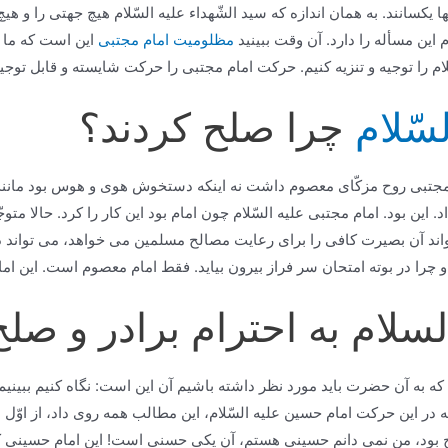
ا یكسانند. به همان اندازه كه سید الشّهداء علیه السّلام هیچ جهتی را و ه
 این مسأله را دارد. آن وقت ببینید
مظلومیت امام مجتبی
این است كه ما بای
سّلام را توجیه و تنزیه كنیم. حركت امام مجتبی را حركت شایسته و قابل توجیه
سّلام
چرا صلح كردند؟
 مجتبی روح مزكّای معصوم داشت نه اینكه دستخوش هوی و هوس بود مانند م
ود. امام مجتبی علیه السّلام چون امام بود این كار را كرد. حالا متوجّ
ند آن بصیرت كافی را برای رعایت مصالح مسلمین می خواهد، می تواند در
 چرا در بوته امتحان سر فراز بیرون بیاید. فقط امام معصوم است. این اما
لسلام به احترام برادر و صل
كه به آن حضرت باید مورد نظر داشته باشیم آن این است: نگاه كنیم ببینیم
 در این حركت امام حسین علیه السّلام، این مطالب همه روی داد، از اوّل 
 بود، من نمی دانم حسینی هستم، آن یكی حسنی است! این امام حسینی