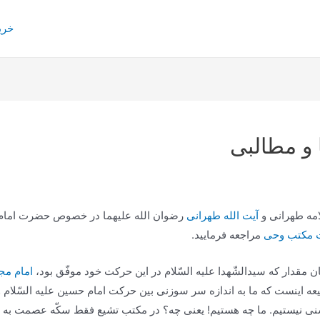
خری
 و مطالبی
امه طهرانی و
آیت الله طهرانی
رضوان الله علیهما در خصوص حضرت امام ح
 مکتب وحی
مراجعه فرمایید.
 مقدار كه سیدالشّهدا علیه السّلام در این حركت خود موفّق بود،
امام مجت
عه اینست كه ما به اندازه سر سوزنی بین حركت امام حسین علیه السّلام و
 نیستیم. ما چه هستیم! یعنی چه؟ در مكتب تشیع فقط سكّه عصمت به نام