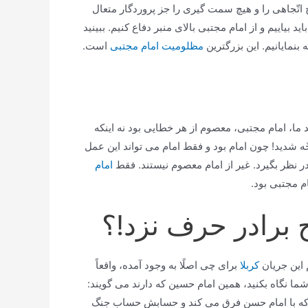
یچ اتّجاهی را و هیچ سمت گیری را جز پروردگار متعال
د بیاییم و از امام مجتبی بالای منبر دفاع كنیم. ببینید
 بنمایانیم. این بزرگترین
مظلومیت امام مجتبی
است.
ا، امام مجتبی، معصوم از هر خطایی بود نه اینكه
ه شدید! چون امام بود و فقط امام می تواند این عمل
 نظر بگیرد. غیر از امام معصوم نیستند. فقط
امام
م مجتبی بود.
ح برادر حرف نزد!؟
 این جریان
كربلا
برای چی اصلًا به وجود آمده، واقعاً
شما نگاه بكنید، همین امام حسین كه دارند می گویند:
 كه با امام حسن فرق می كند و حسابش حساب جنگ