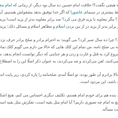
هیچی نگفت؟! خلافت امام حسین ده سال بود دیگر، از زمانی كه
امام مجت
بسط بیشتری در سیمای
عاشورا
كه اگر خدا توفیق بدهد مشغولش هستیم، آن را
مگر معاویه با یزید فرق می كرد؟ صد برابر معاویه بدتر از یزید است! یزید
ابر بدتر از یزید در از بین بردن
اسلام
و مظاهر اسلام و مسائل ذلك؛ یزید 
؟ چرا ده سال صبر كرد؟ می گویند: به احترام برادر و صلح برادر حرف نزد! اول
 صلح نامه، من تمام این كلك هایی كه حالا من دارم می گویم كلك تمام ای
ع كرد به قتل و غارت و زدن و هر جنایتی كه دیگر توانست انجام بدهد،
كنند، لعن می‌كردند و چه می‌كردند، به عنوان ذكر اصلًا این را به اصطلاح 
حالا برادرم آن طور بوده، تو اصلًا آمدی صلحنامه را پاره كردی، زیر پایت
ه باشد، این مردود است.
 بنده هم برای خودم امام هستم، تكلیف دیگری احساس می كنم، هیچ اشكا
جع به امام چه تصوری داریم؟ آیا امام مثل بقیه است، تفكرش مثل بقیه ا
ت مسأله.