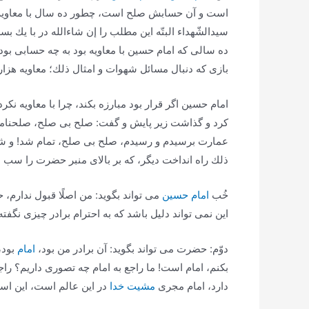
است و آن حسابش صلح است، چطور ده سال با معاویه 
سیدالشّهداء البتّه این مطلب را إن شاءالله در با یك 
ده سالی كه امام حسین با معاویه بود به چه حسابی بود؟ 
بازی كه دنبال مسائل شهوات و امثال ذلك؛ معاویه هزار بر
امام حسین اگر قرار بود مبارزه بكند، چرا با معاویه نكرد
كرد و گذاشت زیر پایش و گفت: صلح بی صلح، صلحنامه بی
عمارت برسیدم و رسیدم، صلح بی صلح، تمام شد! و شرو
ذلك راه انداخت دیگر، كه بر بالای منبر حضرت را سب می‌
خُب
امام حسین
می تواند بگوید: من اصلًا قبول ندارم، 
این نمی تواند دلیل باشد كه به احترام برادر چیزی نگفت
دوّم: حضرت می تواند بگوید: آن برادر من بود،
امام
بود،
بكنم، امام است! ما راجع به امام چه تصوری داریم؟ را
دارد، امام مجری
مشیت خدا
در این عالم است، این اس