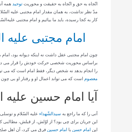
اتّجاه به حق و اتّجاه به حقیقت و محوریت
توحید
همه آنه
مدّ نظر نداشت، به همان مقدار امام مجتبی علیه السّلام
كار به كجا رسیده، باید ما بیائیم و امام مجتبی علیه‌ال
امام مجتبی علیه ال
چون امام مجتبی عقل داشت نه اینكه دیوانه بود، امام
براساس محوریت شخصی حركت خودش را قرار می داد. این ب
را انجام بدهد نه شخص دیگر، فقط امام است كه می توا
معصوم
است كه می تواند اعمال او و رفتار او بی چون و
آیا امام حسین علیه ا
آنی را كه ما راجع به
سیدالشّهداء
علیه السّلام و توسلی 
این جریان برای چی بود؟ از اوّلش، از قبلش، مطالبی كه
این
امام حسن
با
امام حسین
فرق می كرد، آن اهل صلح