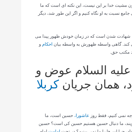
ون مشیت خدا بر این نیست، این نكته ای است كه ما
امع نسبت به او نگاه كنیم و اگر این طور شد، دیگر
 به شهادت شدن است كه در زمان خودش ظهور پیدا می
 كند. گاهی واسطه ظهورش به واسطه بیان
احكام
و
د مكتب حق.
علیه السلام عوض و
، همان جریان
كربلا
توجه نمی كنیم، فقط روز
عاشورا،
حسین است، ما
 گویند، ما دنبال حسین هستیم حسین كی است؟ حسین
د، چرا این ها را ما نمی بینیم؟ در تحت
امامت
امام