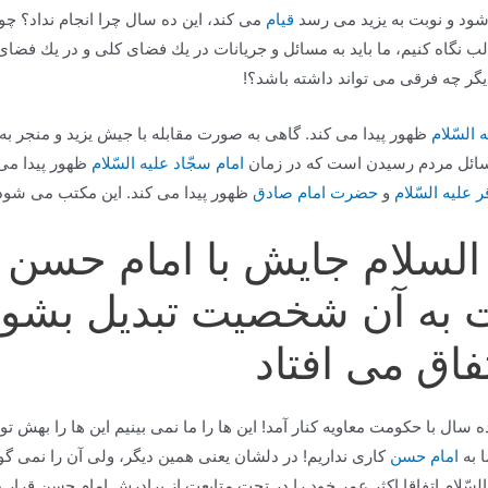
شود و نوبت به یزید می رسد
قیام
می كند، این ده سال چرا انجام نداد؟ چ
 نگاه كنیم، ما باید به مسائل و جریانات در یك فضای كلی و در یك فضای ج
یگر چه فرقی می تواند داشته باشد؟!
السّلام
ظهور پیدا می كند. گاهی به صورت مقابله با جیش یزید و منجر
سائل مردم رسیدن است كه در زمان
امام سجّاد علیه السّلام
ظهور پیدا می
ر علیه السّلام
و
حضرت امام صادق
ظهور پیدا می كند. این مكتب می شو
 السلام جایش با امام حسن 
 به آن شخصیت تبدیل بشود
اق می افتاد
ه سال با حكومت معاویه كنار آمد! این ها را ما نمی بینیم این ها را بهش 
 به
امام حسن
كاری نداریم! در دلشان یعنی همین دیگر، ولی آن را نمی
ّلام اتفاقا اكثر عمر خود را در تحت متابعت از برادرش امام حسن قرار دا