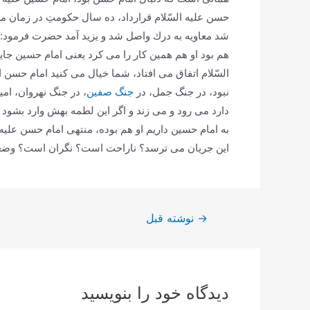
حسن علیه السّلام قرارداد، ده سال حكومتِ در زمان معاو
شد معاویه به درك واصل شد و یزید آمد حضرت فرمود: نه، 
هم بود او هم همین كار را می كرد یعنی امام حسین ج
السّلام اتفاق می افتاد، شما خیال می كنید امام حسن از
نبود، در جنگ جمل، در
جنگ صفین
، در جنگ نهروان، امی
دارد می رود و می زند و اگر این لطمه بهش وارد بشود
به امام حسین داریم او هم بوده، منتهی امام حسن علیه ا
این جریان می ترسد؟ ناراحت است؟ نگران است؟ وضعش 
راهبری
→
نوشته قبل
نوشته
دیدگاه‌ خود را بنویسید