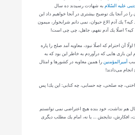
بی علیه السّلام
به شهادت رسیدند ده سال
 در آنجا یك توضیح بیشتری در آنجا خواهیم داد این
 كیه؟ یك آدم الاغ حیوان، نمی دانم شرابخوار، میمون
كیه؟ اصلًا یك آدم نفهم، جاهل، چی چی است!
ًا آن احترام كه اصلًا نبود، معاویه آمد صلح را پاره
ن بازی هایی كه درآوردم به خاطر این بود كه به
 سب
أمیرالمؤمنین
را همین معاویه در كشورها و امثال
انجام می‌دادند!
 انداختی، چه صلحی، چه حسابی، چه كتابی: این یك! پس
ل هم نداشت، خود بنده هیچ اعتراضی نمی توانستم
ست، افكارش، نتایجش … یا نه، امام یك مطلب دیگری