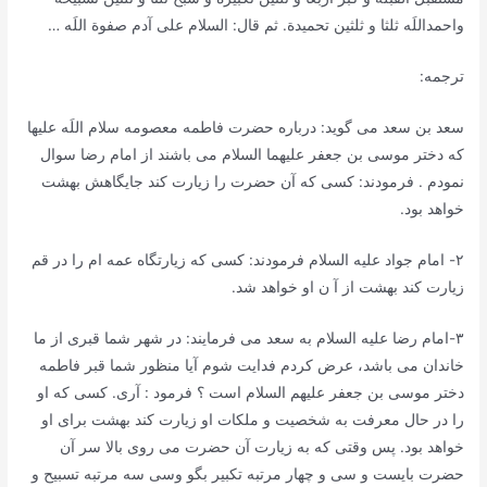
واحمداللَه ثلثا و ثلثین تحمیدة. ثم قال: السلام علی آدم صفوة اللَه …
ترجمه:
سعد بن سعد می گوید: درباره حضرت فاطمه معصومه سلام اللَه علیها
که دختر موسی بن جعفر علیهما السلام می باشند از امام رضا سوال
نمودم . فرمودند: کسی که آن حضرت را زیارت کند جایگاهش بهشت
خواهد بود.
٢- امام جواد علیه السلام فرمودند: کسی که زیارتگاه عمه ام را در قم
زیارت کند بهشت از آ ن او خواهد شد.
٣-امام رضا علیه السلام به سعد می فرمایند: در شهر شما قبری از ما
خاندان می باشد، عرض کردم فدایت شوم آیا منظور شما قبر فاطمه
دختر موسی بن جعفر علیهم السلام است ؟ فرمود : آری. کسی که او
را در حال معرفت به شخصیت و ملکات او زیارت کند بهشت برای او
خواهد بود. پس وقتی که به زیارت آن حضرت می روی بالا سر آن
حضرت بایست و سی و چهار مرتبه تکبیر بگو وسی سه مرتبه تسبیح و