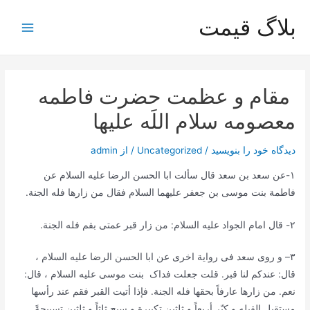
رش
بلاگ قیمت
ه
Main
حتوا
Menu
مقام و عظمت حضرت فاطمه
معصومه سلام اللَه عليها
دیدگاه‌ خود را بنویسید
/
Uncategorized
/ از
admin
١-
عن سعد بن سعد قال سألت ابا الحسن الرضا علیه السلام عن
فاطمة بنت موسی بن جعفر علیهما السلام فقال
من زارها فله الجنة.
٢-
قال امام الجواد علیه السلام:
من زار قبر عمتی بقم فله الجنة.
٣
–
و روی سعد فی روایة اخری عن ابا الحسن الرضا علیه السلام ،
قال:
عندکم لنا قبر.
قلت جعلت فداک بنت موسی علیه السلام ، قال
:
نعم. من زارها عارفاً بحقها فله الجنة. فإذا أتیت القبر فقم عند رأسها
مستقبل القبله و کبّر أربعاً و ثلثین تکبیرة و سبح ثلثاً و ثلثین تسبیحةً