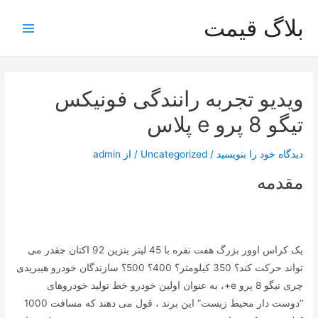
رش
بلاگ قیمت
ه
Main
حتوا
Menu
ویدیو تجربه رانندگی فونیکس
تیگو 8 پرو e پلاس
دیدگاه‌ خود را بنویسید
/
Uncategorized
/ از
admin
مقدمه
یک کراس اوور بزرگ هفت نفره با 45 لیتر بنزین 92 اکتان چقدر می
تواند حرکت کند؟ 350 کیلومتر؟ 400؟ 500؟ سازندگان خودرو هیبریدی
چری تیگو 8 پرو e+، به عنوان اولین خودرو خط تولید خودروهای
“دوست دار محیط زیست” این برند ، قول می دهند که مسافت 1000