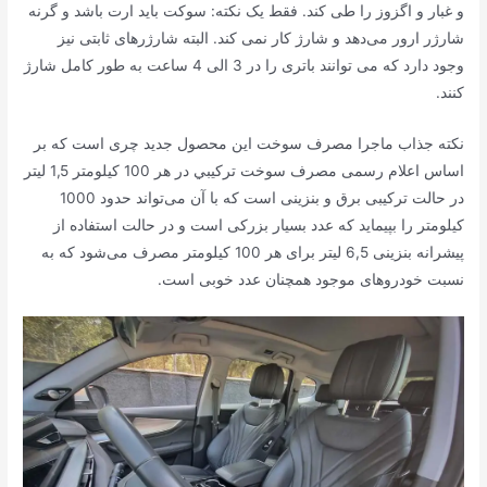
و غبار و اگزوز را طی کند. فقط یک نکته: سوکت باید ارت باشد و گرنه
شارژر ارور می‌دهد و شارژ کار نمی کند. البته شارژرهای ثابتی نیز
وجود دارد که می توانند باتری را در 3 الی 4 ساعت به طور کامل شارژ
کنند.
نکته جذاب ماجرا مصرف سوخت این محصول جدید چری است که بر
اساس اعلام رسمی ﻣﺼﺮﻑ ﺳﻮﺧﺖ ﺗﺮﻛﻴﺒﻲ در هر 100 کیلومتر 1,5 لیتر
در حالت ترکیبی برق و بنزینی است که با آن می‌تواند حدود 1000
کیلومتر را بپیماید که عدد بسیار بزرکی است و در حالت استفاده از
پیشرانه بنزینی 6,5 لیتر برای هر 100 کیلومتر مصرف می‌شود که به
نسبت خودروهای موجود همچنان عدد خوبی است.