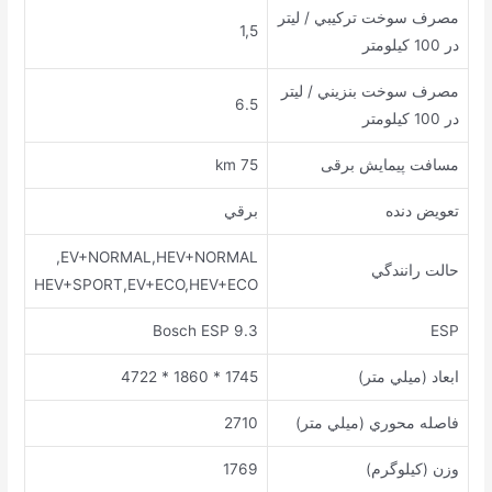
ﻣﺼﺮﻑ ﺳﻮﺧﺖ ﺗﺮﻛﻴﺒﻲ / لیتر
1,5
در 100 کیلومتر
ﻣﺼﺮﻑ ﺳﻮﺧﺖ ﺑﻨﺰﻳﻨﻲ / لیتر
6.5
در 100 کیلومتر
ﻣﺴﺎﻓﺖ ﭘﻴﻤﺎﻳﺶ برقی
75 km
ﺗﻌﻮﻳﺾ ﺩﻧﺪﻩ
ﺑﺮﻗﻲ
EV+NORMAL,HEV+NORMAL,
ﺣﺎﻟﺖ ﺭﺍﻧﻨﺪﮔﻲ
HEV+SPORT,EV+ECO,HEV+ECO
Bosch ESP 9.3
ESP
ﺍﺑﻌﺎﺩ (ﻣﻴﻠﻲ ﻣﺘﺮ)
1745 * 1860 * 4722
ﻓﺎﺻﻠﻪ ﻣﺤﻮﺭﻱ (ﻣﻴﻠﻲ ﻣﺘﺮ)
2710
ﻭﺯﻥ (ﻛﻴﻠﻮﮔﺮﻡ)
1769