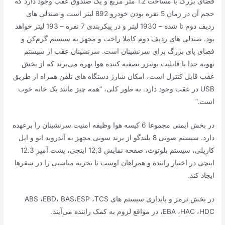
فضای بزرگ با مساحت 1.2 متر مربع و یک صندوق عقب وجود دارد که
حجم آن در زمان 5 نفره بودن خودرو 892 لیتر است و صندلی های
ردیف دوم تا شده – 1930 لیتر و در پیکربندی 7 نفره – 193 لیتر خواهد
بود. صندلی های ردیف دوم کاملا راحت و مجهز به سیستم گرم‌کن و
فضای پای بزرگ برای سرنشینان است. سرنشینان عقب از سیستم
تهویه جدا یا قابلیت یونیزر تصفیه کننده هوا بهره می‌برند که از بخش
عقب قابل کنترل است، امکان شارژ دستگاه های تلفن همراه از طریق
USB در عقب وجود دارد. به طور کلی، “همه چیز مانند یک خانه خوب
است.”
در بخش ایمنی مجموعا 6 کیسه هوا وظیفه امنیت سرنشینان را برعهده
دارد. سیستم صوتی 8 بلندگو از برند سونی مجهز به آندروید اتو و اپل
کارپلی، سیستم بلوتوث، صفحه نمایش 12,3 اینچی، پشت آمپر 12.3
اینچی در اختیار راننده و همراهان اوست تا تجربه مناسبی را در سفرها
ایجاد کند.
در بخش ترمز و پایداری سیستم های ABS ،EBD، BAS،ESP ،TCS
،EBA ،HAC ،HDC در مواقع لزوم به کمک راننده می‌آیند.