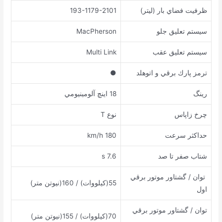
ﻇﺮﻓﻴﺖ ﻓﻀﺎﻱ ﺑﺎﺭ (ﻟﻴﺘﺮ)
193-1179-2101
ﺳﻴﺴﺘﻢ ﺗﻌﻠﻴﻖ ﺟﻠﻮ
MacPherson
ﺳﻴﺴﺘﻢ ﺗﻌﻠﻴﻖ ﻋﻘﺐ
Multi Link
ﺗﺮﻣﺰ ﭘﺎﺭﻙ ﺑﺮﻗﻲ ﻭ ﺍﺗﻮﻫﻠﺪ
●
ﺭﻳﻨﮓ
18 ﺍﻳﻨﭻ ﺁﻟﻮﻣﻴﻨﻴﻮﻣﻲ
ﭼﺮﺥ ﺯﺍﭘﺎﺱ
ﻧﻮﻉ T
ﺣﺪﺍﻛﺜﺮ ﺳﺮﻋﺖ
180 km/h
ﺷﺘﺎﺏ ﺻﻔﺮ ﺗﺎ ﺻﺪ
7.6 s
ﺗﻮﺍﻥ / ﮔﺸﺘﺎﻭﺭ ﻣﻮﺗﻮﺭ ﺑﺮﻗﻲ
55(کیلووات) / 160(نیوتن متر)
اول
ﺗﻮﺍﻥ / ﮔﺸﺘﺎﻭﺭ ﻣﻮﺗﻮﺭ ﺑﺮﻗﻲ
70(کیلووات) / 155(نیوتن متر)