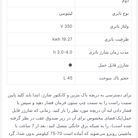
دوم
ﻧﻮﻉ ﺑﺎﺗﺮﻱ
ﻟﻴﺘﻴﻮﻣﻲ
ﻭﻟﺘﺎﮊ ﺑﺎﺗﺮﻱ
350 V
ﻇﺮﻓﻴﺖ ﺑﺎﺗﺮﻱ
19.27 kwh
ﻣﺪﺕ ﺯﻣﺎﻥ ﺷﺎﺭﮊ ﺑﺎﺗﺮی
3.0-4.0 h
ﺷﺎﺭﮊﺭ ﻗﺎﺑﻞ ﺣﻤﻞ
●
ﺣﺠﻢ ﺑﺎﻙ ﺳﻮﺧﺖ
45 L
برای دسترسی به دریچه باک بنزین و کانکتور شارژ، ابتدا باید کلید پایین
سمت راست را به سمت چپ ستون فرمان فشار دهید و سپس با
فشار دادن لبه آن دریچه مورد نظر را باز کنید. زمانی که شارژر قابل
حمل(یک فضای مخصوص برای آن در زیر صندوق عقب در نظر گرفته
شده است)، را به شبکه برق خانگی متصل کنید، بعد از 7 ساعت با
ماشینی روبرو می‌شوید که آماده است 70-75 کیلومتر بدون صدا، گرد