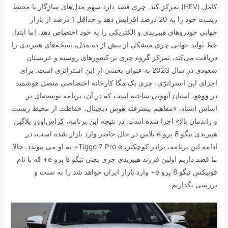
کامل (HEV) تمرکز کند. چری قصد دارد سهم مدل‌های سازگار با محیط
زیست خود را به 20 درصد افزایش دهد و حداقل 1 درصد از بازار
جهانی خودروهای هیبریدی و الکتریکی را به خود اختصاص دهد. اما ابتدا،
خط تولید جهانی چری متشکل از بیش از ده مدل، نسخه‌های هیبریدی را
دریافت می‌کند، تمرکز گروه چری بر کشورهای روسیه و عربستان
سعودی در سال 2023 به عنوان بخشی از این استراتژی است. برای
اجرای این استراتژی، چری یک مگا کارخانه اختصاصی متصل هوشمند
در ووهو، استان آنهویی ساخته است که در آن، برنامه توسعه‌ای بر
اساس اسناد، «مفاهیم پیشرفته هوش دیجیتال، حفاظت از محیط زیست
و راندمان بالا» اجرا شده است. در نتیجه این برنامه، کراس‌اوور پلاگین
هیبریدی تیگو 8 پرو e پلاس در حال حاضر وارد بازار شده است، در
ادامه این برنامه، برادر کوچکتر، Tiggo 7 Pro e+ به او می پیوندد. حالا
ما قصد داریم اولین فرزند هیبریدی چری یعنی تیگو 8 پرو e+ که با نام
فونیکس تیگو 8 پرو e+ وارد بازار ایران خواهد شد را به تست و
بررسی بگذاریم.