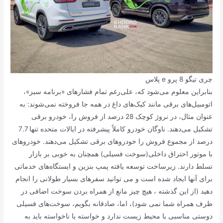
چری تیگو 8 پرو e پلاس
بنابراین معلوم می‌شود که، علی‌رغم تمام فشارهای «برنامه سبز»،
اتومبیل‌های برقی مانند کیک‌های داغ در همه جا فروخته نمی‌شوند: به
عنوان مثال، در نروژ کوچک 28 درصد از فروش را، خودرو برقی
تشکیل می‌دهند. ناوگان خودرو کاملاً پیشرفته در ایالات متحده تنها 7.7
درصد از مجموع فروش را خودروهای برقی تشکیل می‌دهند. خودروهای
با موتور احتراق داخلی(سوخت فسیلی) همچنان به خوبی بر بازار
تسلط دارند. زیرساخت توسعه یافته پمپ بنزین و ایستگاه‌های خدماتی
برای آنها ایجاد شده است و می توانید سفرهای بسیار طولانی را انجام
دهید (از این گذشته ، هیچ چیز مانع از همراه بردن سوخت اضافی در
ظرف همراه شما نمی شود)، اما، صادقانه بگویم، سوخت‌های فسیلی
دوستی مناسبی با محیط زیست ندارد و خواسته یا ناخواسته باید به