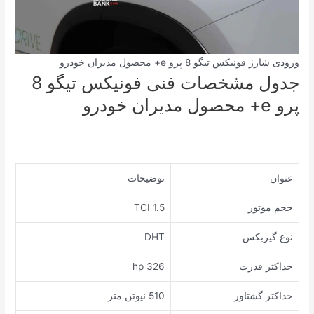
ورودی شارژ فونیکس تیگو 8 پرو e+ محصول مدیران خودرو
جدول مشخصات فنی فونیکس تیگو 8
پرو e+ محصول مدیران خودرو
ﻋﻨﻮﺍﻥ
ﺗﻮﺿﻴﺤﺎﺕ
ﺣﺠﻢ ﻣﻮﺗﻮﺭ
1.5 TCI
ﻧﻮﻉ ﮔﻴﺮﺑﻜﺲ
DHT
ﺣﺪﺍﻛﺜﺮ ﻗﺪﺭﺕ
326 hp
ﺣﺪﺍﻛﺘﺮ ﮔﺸﺘﺎﻭﺭ
510 نیوتن متر