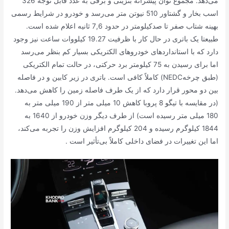
می‌دهد. مجموع توان پیشرانه بنزینی و برقی به عدد قابل توجه 326
اسب بخار و گشتاور 510 نیوتن متر می‌رسد و خودرو در شرایط رسمی
بهینه شتاب صفر تا صدکیلومتر در حدود 7,6 ثانیه اعلام شده است.
طبیعتا یک باتری در حال کار با ظرفیت 19.27 کیلووات ساعت نیز وجود
دارد که با استانداردهای خودروهای الکتریکی بسیار کم بنظر می‌رسد
اما برای رسیدن به 75 کیلومتر برد حرکتی، در حالت تمام الکتریکی
(طبق چرخهNEDC) کاملاً کافی است. باتری در زیر کابین و در فاصله
بین دو محور قرار دارد که از یک طرف فاصله زمین را کاهش می‌دهد.
(در مقایسه با تیگو 8 پروبا کاهش 10 میلی متر از 190 میلی متر به
180 میلی متر رسیده است) از طرف دیگر وزن خودرو از 1640 به
1844 کیلوگرم رسیده و 204 کیلوگرم افزایش وزن را تجربه می‌کند،
اما این تغییرات در فضای داخلی کاملاً بی‌تأثیر است .