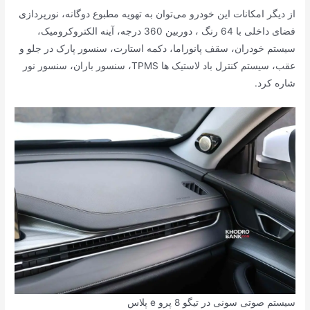
از دیگر امکانات این خودرو می‌توان به تهویه مطبوع دوگانه، ﻧﻮﺭﭘﺮﺩﺍﺯی
فضای داخلی ﺑﺎ 64 ﺭﻧﮓ ، دوربین 360 درجه، آینه الکتروکرومیک،
سیستم خودران، سقف پانوراما، دکمه استارت، سنسور پارک در جلو و
عقب، سیستم کنترل باد لاستیک ها TPMS، سنسور باران، سنسور نور
شاره کرد.
سیستم صوتی سونی در تیگو 8 پرو e پلاس