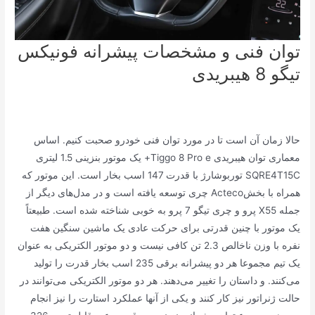
توان فنی و مشخصات پیشرانه فونیکس
تیگو 8 هیبریدی
حالا زمان آن است تا در مورد توان فنی خودرو صحبت کنیم. اساس
معماری توان هیبریدی Tiggo 8 Pro e+ یک موتور بنزینی 1.5 لیتری
SQRE4T15C توربوشارژ با قدرت 147 اسب بخار است. این موتور که
همراه با بخشActeco چری توسعه یافته است و در مدل‌های دیگر از
جمله X55 پرو و چری تیگو 7 پرو به خوبی شناخته شده است. طبیعتاً
یک موتور با چنین قدرتی برای حرکت عادی یک ماشین سنگین هفت
نفره با وزن ناخالص 2.3 تن کافی نیست و دو موتور الکتریکی به عنوان
یک تیم مجموعا هر دو پیشرانه برقی 235 اسب بخار قدرت را تولید
می‌کنند. و داستان را تغییر می‌دهند. هر دو موتور الکتریکی می‌توانند در
حالت ژنراتور نیز کار کنند و یکی از آنها عملکرد استارت را نیز انجام