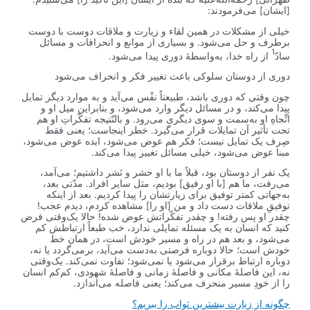
[ایشان] می‌فرمودند:
خیلی از مشکلات در همین لقاء و زیارت و ملاقات دوست با دوست
برطرف و حل می‌شود. و بسیاری از موانع و انحرافات و مسائل
1
سادّ
از راه خدا، به‌واسطۀ دوری پیدا می‌شود.
دوری از دوستان سلوکی باعث تغییر فکر و انحراف می‌شود
چون وقتی که دوری باشد، طبیعتاً نفْس می‌آید و به موارد دیگر تمایل
پیدا می‌کند، و در مسائل دیگر وارد می‌شود، و بنابراین میل او و
اتِّجاهِ او به‌سمت و سوی دیگری می‌رود. و بالنّتیجه تفکّراتِ او هم
تحت تأثیر آن تمایلات قرار می‌گیرد. خطر اینجاست؛ یعنی فقط
صِرف یک تمایل نیست؛ فکر هم عوض می‌شود، ایده عوض می‌شود،
مبنا عوض می‌شود، خیلی مسائل تغییر پیدا می‌کند.
یک نفر از دوستان بود، قبلاً ما با او حشر‌ و‌ نَشر داشتیم؛ می‌آمد،
می‌رفت، ما هم [با او رفیق] بودیم، مثل سایر افراد. مدّتی بعد،
به‌جهاتی کمتر توفیق برای زیارتشان را پیدا کردیم. بعد از اینکه
توفیقِ ملاقات دست داد و من [او را] مشاهده کردم، دیدم عجب!
چقدر او پس رفته! و چقدر تفکّراتش عوض شده! حالا یک‌وقتی فرض
کنید که انسان به یک مسئله تمایلی ندارد، خب طبعاً ارتباطش کم
می‌شود، و بعد هم در راه و مسیر خودش است، در همان خط
خودش است؛ حالا دوباره فرصتی به‌دست می‌آید، برمی‌گردد یا نه،
دوباره ارتباط برقرار می‌شود یا نمی‌شود؛ تفاوت نمی‌کند. یک‌وقتی
نه، این فاصلۀ مکانی و فاصلۀ زمانی و فاصلۀ شهودی، کم‌کم انسان
را از خودِ مسیر منحرف می‌کند؛ یعنی فاصله می‌اندازد.
چگونه از زیارت بیشترین ثواب را ببریم؟