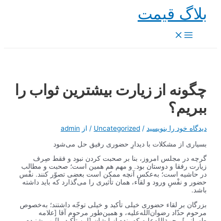
پرش
بلاگ قیمت
به
محتوا
Main
Menu
چگونه از زیارت بیشترین ثواب را
ببریم؟
دیدگاه‌ خود را بنویسید
/
Uncategorized
/ از
admin
بسیاری از مشکلات با دیدارِ حضوری رفیق حل می‌شود
گرچه در مجلس امروز، بنا بر صحبت کردن نبود و فقط صِرف
زیارت رفقا و دوستان بود. و مهم هم همین است؛ صحبت و مطالب
در حاشیه است؛ به‌عکسِ آنچه ممکن است بعضی‌ تصوّر کنند. نفْس
حضور و نفْسِ ورود و لقاء، همان تأثیری را می‌گذارد که باید داشته
باشد.
بزرگان بر لقاء حضوری خیلی تأکید و خیلی توجّه داشتند؛ به‌خصوص
مرحوم حدّاد رضوان‌الله‌علیه، و همین‌طور مرحوم آقا [علامه
طهرانی] رحمة‌الله‌علیه که بنده از ایشان [این تأکید را] می‌شنیدم.