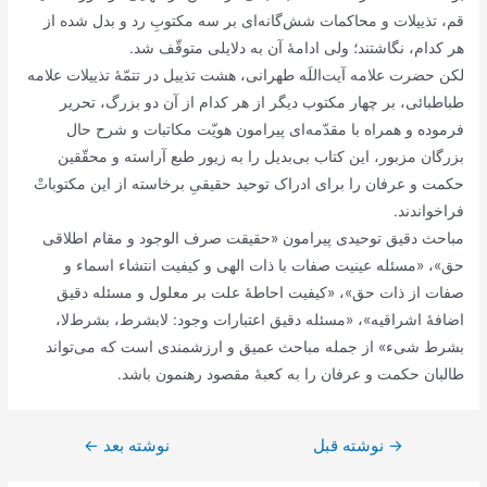
قم، تذییلات و محاکمات شش‌گانه‌ای بر سه مکتوبِ رد و بدل شده از
هر کدام، نگاشتند؛ ولی ادامۀ آن به دلایلی متوقّف شد.
لکن حضرت علامه آیت‌اللَه طهرانی، هشت تذییل در تتمّۀ تذییلات علامه
طباطبائی، بر چهار مکتوب دیگر از هر کدام از آن دو بزرگ، تحریر
فرموده و همراه با مقدّمه‌ای پیرامون هویّت مکاتبات و شرح حال
بزرگان مزبور، این کتاب بی‌بدیل را به زیور طبع آراسته و محقّقین
حکمت و عرفان را برای ادراک توحید حقیقیِ برخاسته از این مکتوباتْ
فراخواندند.
مباحث دقیق توحیدی پیرامون «حقیقت صرف الوجود و مقام اطلاقی
حق»، «مسئله عینیت صفات با ذات الهی و کیفیت انتشاء اسماء و
صفات از ذات حق»، «کیفیت احاطۀ علت بر معلول و مسئله دقیق
اضافۀ اشراقیه»، «مسئله دقیق اعتبارات وجود: لابشرط، بشرط‌لا،
بشرط شیء» از جمله مباحث عمیق و ارزشمندی است که می‌تواند
طالبان حکمت و عرفان را به کعبۀ مقصود رهنمون باشد.
→
راهبری
نوشته قبل
نوشته بعد
←
نوشته