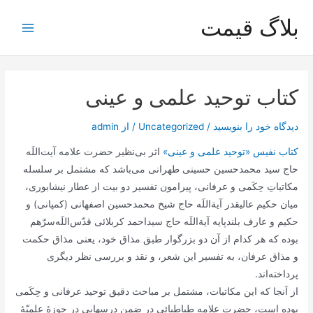
رش
بلاگ قیمت
ه
Main
حتوا
Menu
کتاب توحید علمی و عینی
دیدگاه‌ خود را بنویسید
/
Uncategorized
/ از
admin
کتاب نفیس «توحید علمی و عینی»
اثر بی‌نظیر حضرت علامه آیت‌اللَه
حاج سید محمدحسین حسینی طهرانی می‌باشد که مشتمل بر سلسله
مکاتباتِ حِکَمی و عرفانی، پیرامون تفسیر دو بیت از عطار نیشابوری،
میان حکیم عالیقدر آیة‌اللَه حاج شیخ محمدحسین اصفهانی (کمپانی) و
حکیم و عارف بلندپایه آیة‌اللَه حاج سیداحمد کربلائی قدّس‌اللَه‌سرّهم
بوده که هر کدام از آن دو بزرگوار طبق مذاق خود، یعنی مذاق حکمت
و مذاق عرفان، به تفسیر این شعر، و نقد و بررسی نظر دیگری
پرداخته‌اند.
از آنجا که این مکاتبات، مشتمل بر مباحث دقیق توحید عرفانی و حِکَمی
بوده است، حضرت علامه طباطبائی در ضمن درسهایی در حوزۀ علمیّۀ