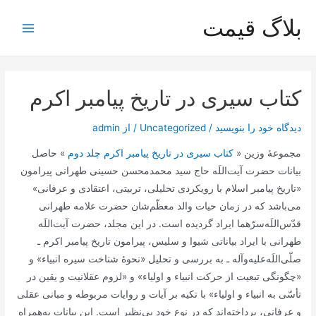
رش
بلاگ قیمت
ه
Main
حتوا
Menu
کتاب سیری در تاریخ پیامبر اکرم
دیدگاه‌ خود را بنویسید
/
Uncategorized
/ از
admin
مجموعۀ وزین «
کتاب سیری در تاریخ پیامبر اکرم چلد دوم
» حاصل
بیانات حضرت آیت‌اللَه حاج سید محمدمحسن حسینی طهرانی پیرامون
«تاریخ پیامبر اسلام با رویکردی تحلیلی، تربیتی، اعتقادی و عرفانی»
می‌باشد که در زمان حیات والد معظّم‌شان حضرت علامه طهرانی
قدّس‌اللَه‌سرّهما ایراد گردیده است. در این مجلد، حضرت آیت‌اللَه
طهرانی با ایراد بیاناتی شیوا و سلیس، پیرامون تاریخ پیامبر اکرم ـ
صلّی‌اللَه‌علیه‌و‌آله ـ به بررسی و تحلیل «نحوۀ شناخت سیره انبیاء» و
«چگونگی تبعیت از حرکت انبیاء و اولیاء» و «لزوم عقلانیت و یقین در
تأسّی به انبیاء و اولیاء» با تکیه بر آیات و روایات مربوطه و مبانی عقلی
و عرفانی، پرداخته‌‌اند که در نوع خود بی‌نظیر است. این بیانات به‌همراه