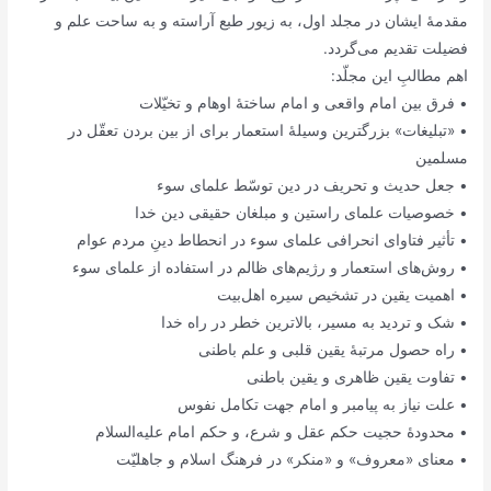
مقدمۀ ایشان در مجلد اول، به زیور طبع آراسته و به ساحت علم و
فضیلت تقدیم می‌گردد.
اهم مطالبِ این مجلّد:
• فرق بین امام واقعی و امام ساختۀ اوهام و تخیّلات
• «تبلیغات» بزرگترین وسیلۀ استعمار برای از بین بردن تعقّل در
مسلمین
• جعل حدیث و تحریف در دین توسّط علمای سوء
• خصوصیات علمای راستین و مبلغان حقیقی دین خدا
• تأثیر فتاوای انحرافی علمای سوء در انحطاط دینِ مردم عوام
• روش‌های استعمار و رژیم‌های ظالم در استفاده از علمای سوء
• اهمیت یقین در تشخیص سیره اهل‌بیت
• شک و تردید به مسیر، بالاترین خطر در راه خدا
• راه حصول مرتبۀ یقین قلبی و علم باطنی
• تفاوت یقین ظاهری و یقین باطنی
• علت نیاز به پیامبر و امام جهت تکامل نفوس
• محدودۀ حجیت حکم عقل و شرع، و حکم امام علیه‌‌السلام
• معنای «معروف» و «منکر» در فرهنگ اسلام و جاهلیّت