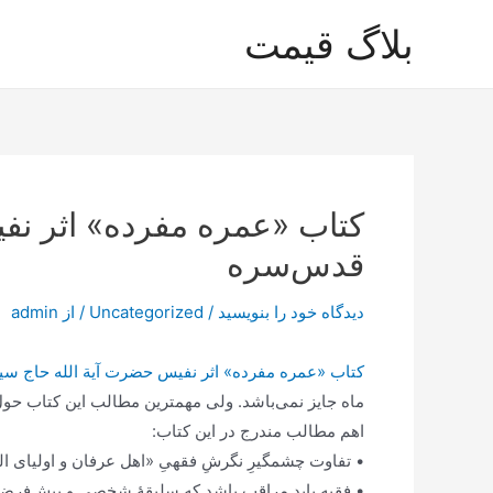
رش
بلاگ قیمت
ه
حتوا
کتاب «عمره مفرده» اثر ن
قدس‌سره
دیدگاه‌ خود را بنویسید
/
Uncategorized
/ از
admin
کتاب «عمره مفرده» اثر نفیس حضرت آیة الله حاج 
ماه جایز نمی‌باشد. ولی مهمترین مطالب این کتاب ح
اهم مطالب مندرج در این کتاب:
• تفاوت چشمگیرِ نگرشِ فقهیِ «اهل عرفان و اولیای ا
• فقیه باید مراقب باشد که سلیقۀ شخصی و پیش‌فرضها 