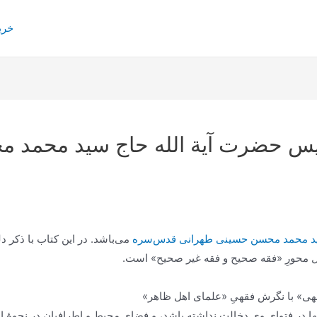
خری
فیس حضرت آیة الله حاج سید محمد
سید محمد محسن حسینی طهرانی قدس‌سره
می‌باشد. در این کتاب با ذکر د
ول محورِ «فقه صحیح و فقه غیر صحیح» است.
لهی» با نگرش فقهیِ «علمای اهل ظاهر»
در فتوای وی دخالت نداشته باشد، و فضای محیط و اطرافیان در نحوۀ استن