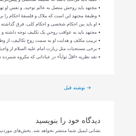
• مجتهد باید روحش متصل به عالم توحید، و نفس او ته
• وظیفۀ مجتهد این است که ملاک و فلسفۀ احکام را برا
• او باید بین احکام شخصی و احکام کلی، فرق گذاشته 
• مجتهد باید به عواقب روحیِ یک تکلیف توجه داشته و
• تربیتِ مکلف و هدایت او به سمت روحِ تکالیف، از و
• برخی مستحبات مثل زیارت امام علیه السلام از واجبا
• نقد نظریه «اقلّ ثواباً» در عباداتی که مکروه شمرده
راهبری
→
نوشته قبل
نوشته
دیدگاه‌ خود را بنویسید
نشانی ایمیل شما منتشر نخواهد شد.
بخش‌های موردنیا