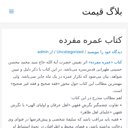
رش
بلاگ قیمت
ه
Main
حتوا
Menu
کتاب عمره مفرده
دیدگاه‌ خود را بنویسید
/
Uncategorized
/ از
admin
کتاب «عمره مفرده»
اثر نفیس حضرت آیة الله حاج سید محمد محسن
حسینی طهرانی قدس‌سره می‌باشد. در این کتاب با ذکر دلیل و تبیین
شواهد، بیان می‌شود که تکرار عمره در یک ماه جایز نمی‌باشد. ولی
مهمترین مطالب این کتاب حول محورِ «فقه صحیح و فقه غیر صحیح»
است.
اهم مطالب مندرج در این کتاب:
• تفاوت چشمگیرِ نگرشِ فقهیِ «اهل عرفان و اولیای الهی» با نگرش
فقهیِ «علمای اهل ظاهر»
• فقیه باید مراقب باشد که سلیقۀ شخصی و پیش‌فرضها در فتوای وی
دخالت نداشته باشد، و فضای محیط و اطرافیان در نحوۀ استنباط او