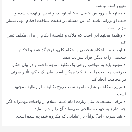
تعیین کننده نباشد.
• مجتهد باید روحش متصل به عالم توحید، و نفس او تهذیب شده و
قلب او نورانی باشد که این مسئله در کیفیت شناخت احکام الهی بسیار
مؤثر است.
• وظیفۀ مجتهد این است که ملاک و فلسفۀ احکام را برای مکلف تبیین
کند.
• او باید بین احکام شخصی و احکام کلی، فرق گذاشته و احکام
شخصی را به دیگر افراد سرایت ندهد.
• مجتهد باید به عواقب روحیِ یک تکلیف توجه داشته و در بیانِ حکم،
ظرفیت مخاطب را لحاظ کند؛ ممکن است بیان یک حکم، تأثیر سوئی
در مخاطب ایجاد کند.
• تربیتِ مکلف و هدایت او به سمت روحِ تکالیف، از وظایف مجتهد
است.
• برخی مستحبات مثل زیارت امام علیه السلام از واجبات مهمتر‌اند اگر
چه شارع به جهت مصالحی نمی‌تواند آن را واجب نماید.
• نقد نظریه «اقلّ ثواباً» در عباداتی که مکروه شمرده شده است.