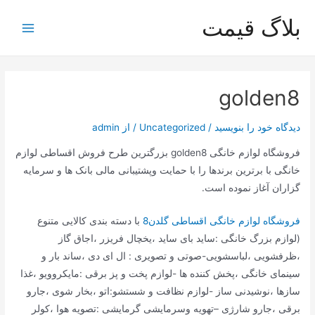
رش
بلاگ قیمت
ه
Main
حتوا
Menu
golden8
دیدگاه‌ خود را بنویسید
/
Uncategorized
/ از
admin
فروشگاه لوازم خانگی golden8 بزرگترین طرح فروش اقساطی لوازم
خانگی با برترین برندها را با حمایت وپشتیبانی مالی بانک ها و سرمایه
گزاران آغاز نموده است.
فروشگاه لوازم خانگی اقساطی گلدن8
با دسته بندی کالایی متنوع
(لوازم بزرگ خانگی :ساید بای ساید ،یخچال فریزر ،اجاق گاز
،ظرفشویی ،لباسشویی-صوتی و تصویری : ال ای دی ،ساند بار و
سینمای خانگی ،پخش کننده ها -لوازم پخت و پز برقی :مایکروویو ،غذا
سازها ،نوشیدنی ساز -لوازم نظافت و شستشو:اتو ،بخار شوی ،جارو
برقی ،جارو شارژی –تهویه وسرمایشی گرمایشی :تصویه هوا ،کولر