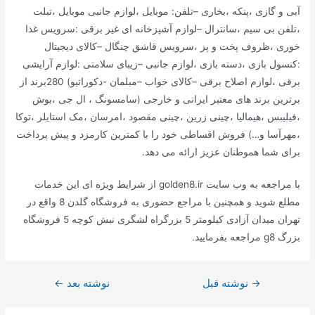
آبی و گازی ،پنکه ،بخاری –تلفن: موبایل ،لوازم جانبی موبایل ،تبلت
،تلفن بی سیم ،سانترال –لوازم آشپزخانه ای غیر برقی :سرویس غذا
خوری ،ظروف پخت و پز ،سرویس قاشق چنگال –کالای دیجیتال
:کنسول بازی ،دسته بازی ،لوازم جانبی –زیبای سلامتی :لوازم آرایشی
برقی ،لوازم اصلاح برقی –کالای خواب –مبلمان -دکوراتیو) 280برند از
برترین برند های معتبر ایرانی و خارجی (سامسونگ ، ال جی ،بوش
،فیلیبس ،هیمالیا ،چینی زرین ،چینی مقصود ،امرسان ،مک استایلر ،توکا
،مهرآسا و…) فروش اقساطی خود را با کمترین کارمزد و پیش پرداخت
برای شما هموطنان عزیز ارائه می دهد.
با مراجعه به وب سایت golden8.ir از شرایط ویژه ای این خدمات
مطلع شوید و همچنین با مراجع حضوری به فروشگاه گلدن 8 واقع در
تهران میدان آزادی کیلومتر 5 بزرگراه لشگری نبش کوچه 5 فروشگاه
بزرگ g8 مراجعه بفرمایید.
→
راهبری
نوشته قبل
نوشته بعد
←
نوشته