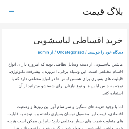
رش
بلاگ قیمت
ه
Main
حتوا
Menu
خرید اقساطی لباسشویی
دیدگاه‌ خود را بنویسید
/
Uncategorized
/ از
admin
ماشین لباسشویی از دسته وسایل نظافتی بوده که امروزه دارای انواع
اقسام مختلفی است. این وسیله برقی، امروزه با پیشرفت تکنولوژی،
قابلیت های بسیاری برای شستن لباس ها در انواع مختلفی دارد که با
توجه به جنس لباس ها و نوع نیازتان برای شستشو میتوانید از آن
استفاده کنید.
اما با وجود هزینه های سنگین و سر سام آور این روزها و وضعیت
اقتصادی، قیمت این محصول نوسان بسیاری داشته و با توجه به قابلیت
های متفاوت قیمت های بسیار مختلفی دارد؛ بنابراین ممکن است هزینه
خرید ماشین لباسشویی دلخواه شما دیگر هزینه ها را تحت تاثیر قرار